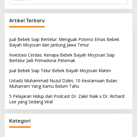
e
a
r
c
Artikel Terbaru
h
f
o
Jual Bebek Siap Bertelur: Menguak Potensi Emas Bebek
r
Bayah Mojosari dari Jantung Jawa Timur
:
Investasi Cerdas: Kenapa Bebek Bayah Mojosari Siap
Bertelur Jadi Primadona Peternak
Jual Bebek Siap Telur Bebek Bayah Mojosari Klaten
Ustadz Muhammad Nuzul Dzikri, 10 Keutamaan Bulan
Muharram Yang Kamu Belum Tahu
5 Pelajaran Hidup dari Podcast Dr. Zakir Naik x Dr. Richard
Lee yang Sedang Viral
Kategori