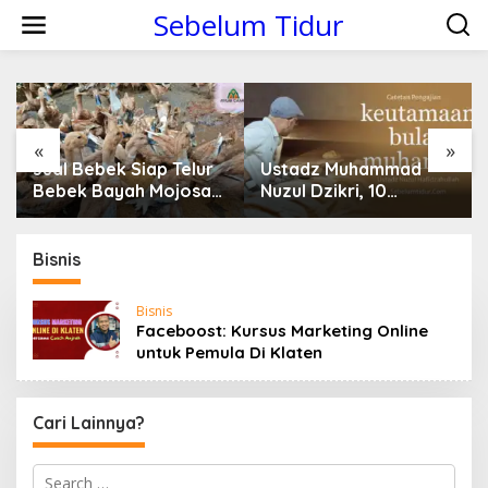
S
Sebelum Tidur
k
i
p
t
o
c
o
«
»
n
Jual Bebek Siap Telur
Ustadz Muhammad
t
Bebek Bayah Mojosari
Nuzul Dzikri, 10
e
Klaten
Keutamaan Bulan
n
Muharram Yang Kamu
t
Belum Tahu
Bisnis
Bisnis
Faceboost: Kursus Marketing Online
untuk Pemula Di Klaten
Cari Lainnya?
S