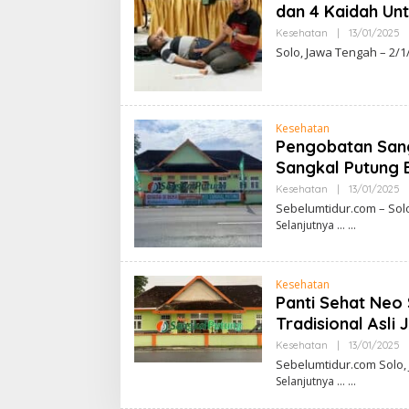
dan 4 Kaidah Unt
Kesehatan
|
13/01/2025
B
Y
Solo, Jawa Tengah – 2/1
S
E
T
I
A
W
Kesehatan
A
Pengobatan Sang
N
G
Sangkal Putung 
U
N
Kesehatan
|
13/01/2025
B
A
Y
Sebelumtidur.com – Sol
D
S
Selanjutnya …
H
E
A
T
R
I
A
A
W
Kesehatan
A
Panti Sehat Neo 
N
G
Tradisional Asli
U
N
Kesehatan
|
13/01/2025
B
A
Y
Sebelumtidur.com Solo
D
S
Selanjutnya …
H
E
A
T
R