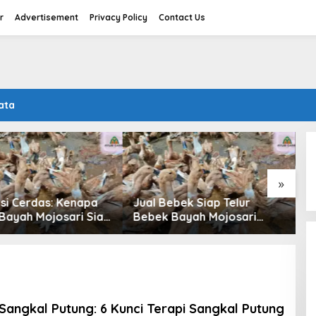
r
Advertisement
Privacy Policy
Contact Us
ata
»
asi Cerdas: Kenapa
Jual Bebek Siap Telur
U
Bayah Mojosari Siap
Bebek Bayah Mojosari
D
ur Jadi Primadona
Klaten
M
ak
B
Sangkal Putung: 6 Kunci Terapi Sangkal Putung