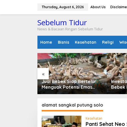
S
k
Thursday, August 6, 2026
About Us
Disclaime
i
p
Sebelum Tidur
t
o
News & Bacaan Ringan Sebelum Tidur
c
o
Home
Bisnis
Kesehatan
Religi
Wis
n
t
e
n
t
«
Hidup dari
Jual Bebek Siap Bertelur:
Invest
Zakir Naik x Dr.
Menguak Potensi Emas
Bebek 
 yang Sedang
Bebek Bayah Mojosari dari
Bertel
Jantung Jawa Timur
Petern
alamat sangkal putung solo
Kesehatan
Panti Sehat Neo 