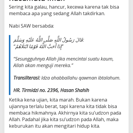
Sering kita galau, hancur, kecewa karena tak bisa
membaca apa yang sedang Allah takdirkan.
Nabi SAW bersabda:
قَالَ رَسُولُ اللَّهِ صَلَّى اللَّهُ عَلَيْهِ وَسَلَّمَ:
“إِذَا أَحَبَّ اللَّهُ قَوْمًا ابْتَلَاهُمْ”
“Sesungguhnya Allah jika mencintai suatu kaum,
Allah akan menguji mereka.”
Transliterasi:
Idza ahabballahu qawman ibtalahum.
HR. Tirmidzi no. 2396, Hasan Shahih
Ketika kena ujian, kita marah. Bukan karena
ujiannya terlalu berat, tapi karena kita tidak bisa
membaca hikmahnya. Akhirnya kita su’udzon pada
Allah. Padahal jika kita su’udzon pada Allah, maka
keburukan itu akan mengitari hidup kita.