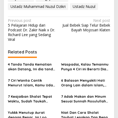
Ustadz Muhammad Nuzul Dzikri
Ustadz Nuzul
P
Previous post
Next post
5 Pelajaran Hidup dari
Jual Bebek Siap Telur Bebek
o
Podcast Dr. Zakir Naik x Dr.
Bayah Mojosari Klaten
s
Richard Lee yang Sedang
Viral
t
n
Related Posts
a
v
4 Tanda Tanda Kematian
Waspadai, Kalau Temanmu
akan Datang, Ini dia tanda
Punya 4 Ciri ini Berarti Dia
i
Khusnul Khotimah
Munafik
g
7 Ciri Wanita Cantik
6 Balasan Menyakiti Hati
Menurut Islam, Kamu Udah
Orang Lain dalam Islam,
a
Punya Ciri Ciri Ini?
Ngeri dan Sadis
t
7 Keajaiban Shalat Tepat
7 Adab Makan dan Minum
i
Waktu, Sudah Taukah
Sesuai Sunnah Rosulullah
Rahasianya?
SAW, Cek No.5 yaa
o
Yukkk Menutup Aurat
Niat Dan Cara Sholat
n
dengan Benar, Ini Loo
Taubat Lengkap Dan Benar