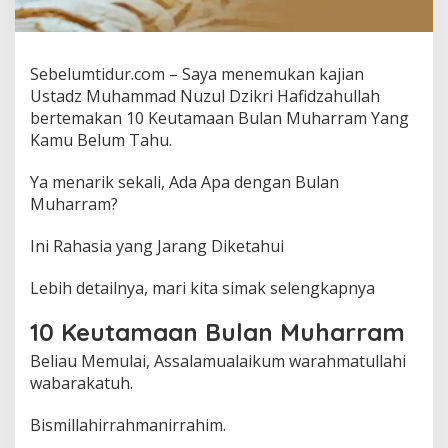
z
i
k
r
Sebelumtidur.com – Saya menemukan kajian
i
Ustadz Muhammad Nuzul Dzikri Hafidzahullah
,
bertemakan 10 Keutamaan Bulan Muharram Yang
1
Kamu Belum Tahu.
0
K
e
Ya menarik sekali, Ada Apa dengan Bulan
u
Muharram?
t
a
Ini Rahasia yang Jarang Diketahui
m
a
a
Lebih detailnya, mari kita simak selengkapnya
n
B
10 Keutamaan Bulan Muharram
u
l
Beliau Memulai, Assalamualaikum warahmatullahi
a
wabarakatuh.
n
M
Bismillahirrahmanirrahim.
u
h