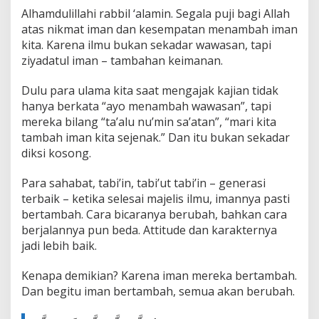
a
Alhamdulillahi rabbil ‘alamin. Segala puji bagi Allah
r
atas nikmat iman dan kesempatan menambah iman
r
kita. Karena ilmu bukan sekadar wawasan, tapi
a
ziyadatul iman – tambahan keimanan.
m
Y
a
Dulu para ulama kita saat mengajak kajian tidak
n
hanya berkata “ayo menambah wawasan”, tapi
g
mereka bilang “ta’alu nu’min sa’atan”, “mari kita
K
tambah iman kita sejenak.” Dan itu bukan sekadar
a
m
diksi kosong.
u
B
Para sahabat, tabi’in, tabi’ut tabi’in – generasi
e
terbaik – ketika selesai majelis ilmu, imannya pasti
l
bertambah. Cara bicaranya berubah, bahkan cara
u
m
berjalannya pun beda. Attitude dan karakternya
T
jadi lebih baik.
a
h
Kenapa demikian? Karena iman mereka bertambah.
u
Dan begitu iman bertambah, semua akan berubah.