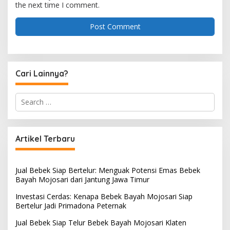
the next time I comment.
Cari Lainnya?
S
e
a
r
c
Artikel Terbaru
h
f
o
Jual Bebek Siap Bertelur: Menguak Potensi Emas Bebek
r
Bayah Mojosari dari Jantung Jawa Timur
:
Investasi Cerdas: Kenapa Bebek Bayah Mojosari Siap
Bertelur Jadi Primadona Peternak
Jual Bebek Siap Telur Bebek Bayah Mojosari Klaten