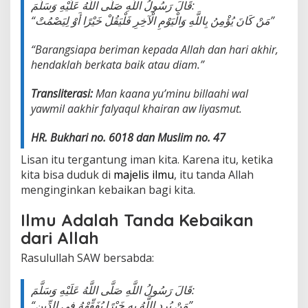
قَالَ رَسُولُ اللَّهِ صَلَّى اللَّهُ عَلَيْهِ وَسَلَّمَ:
“مَنْ كَانَ يُؤْمِنُ بِاللَّهِ وَالْيَوْمِ الْآخِرِ فَلْيَقُلْ خَيْرًا أَوْ لِيَصْمُتْ”
“Barangsiapa beriman kepada Allah dan hari akhir,
hendaklah berkata baik atau diam.”
Transliterasi:
Man kaana yu’minu billaahi wal
yawmil aakhir falyaqul khairan aw liyasmut.
HR. Bukhari no. 6018 dan Muslim no. 47
Lisan itu tergantung iman kita. Karena itu, ketika
kita bisa duduk di
majelis ilmu
, itu tanda Allah
menginginkan kebaikan bagi kita.
Ilmu Adalah Tanda Kebaikan
dari Allah
Rasulullah SAW bersabda:
قَالَ رَسُولُ اللَّهِ صَلَّى اللَّهُ عَلَيْهِ وَسَلَّمَ:
“مَنْ يُرِدِ اللَّهُ بِهِ خَيْرًا يُفَقِّهْهُ فِي الدِّينِ”