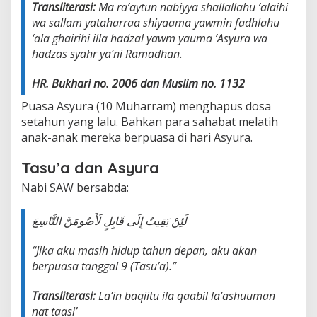
Transliterasi:
Ma ra’aytun nabiyya shallallahu ‘alaihi
wa sallam yataharraa shiyaama yawmin fadhlahu
‘ala ghairihi illa hadzal yawm yauma ‘Asyura wa
hadzas syahr ya’ni Ramadhan.
HR. Bukhari no. 2006 dan Muslim no. 1132
Puasa Asyura (10 Muharram) menghapus dosa
setahun yang lalu. Bahkan para sahabat melatih
anak-anak mereka berpuasa di hari Asyura.
Tasu’a dan Asyura
Nabi SAW bersabda:
لَئِنْ بَقِيتُ إِلَى قَابِلٍ لَأَصُومَنَّ التَّاسِعَ
“Jika aku masih hidup tahun depan, aku akan
berpuasa tanggal 9 (Tasu’a).”
Transliterasi:
La’in baqiitu ila qaabil la’ashuuman
nat taasi’