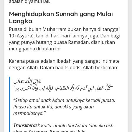
adalah qiyamul lail.
Menghidupkan Sunnah yang Mulai
Langka
Puasa di bulan Muharram bukan hanya di tanggal
10 (Asyura), tapi di hari-hari lainnya juga. Dan bagi
yang punya hutang puasa Ramadan, dianjurkan
mengqadha di bulan ini.
Karena puasa adalah ibadah yang sangat intimate
dengan Allah. Dalam hadits qudsi Allah berfirman:
قَالَ اللَّهُ تَعَالَى:
“كُلُّ عَمَلِ ابْنِ آدَمَ لَهُ إِلَّا الصِّيَامَ، فَإِنَّهُ لِي وَأَنَا أَجْزِي بِهِ”
“Setiap amal anak Adam untuknya kecuali puasa.
Puasa itu untuk-Ku, dan Aku yang akan
membalasnya.”
Transliterasi:
Kullu ‘amali ibni Adam lahu illa ash-
shaum fa innahu li wa ana ajzi bihi.