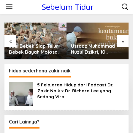
S
Sebelum Tidur
k
i
p
t
o
c
o
«
»
n
Jual Bebek Siap Telur
Ustadz Muhammad
t
Bebek Bayah Mojosari
Nuzul Dzikri, 10
e
Klaten
Keutamaan Bulan
n
Muharram Yang Kamu
t
Belum Tahu
hidup sederhana zakir naik
5 Pelajaran Hidup dari Podcast Dr.
Zakir Naik x Dr. Richard Lee yang
Sedang Viral
Cari Lainnya?