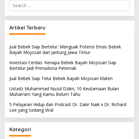
S
e
a
r
c
Artikel Terbaru
h
f
o
Jual Bebek Siap Bertelur: Menguak Potensi Emas Bebek
r
Bayah Mojosari dari Jantung Jawa Timur
:
Investasi Cerdas: Kenapa Bebek Bayah Mojosari Siap
Bertelur Jadi Primadona Peternak
Jual Bebek Siap Telur Bebek Bayah Mojosari Klaten
Ustadz Muhammad Nuzul Dzikri, 10 Keutamaan Bulan
Muharram Yang Kamu Belum Tahu
5 Pelajaran Hidup dari Podcast Dr. Zakir Naik x Dr. Richard
Lee yang Sedang Viral
Kategori