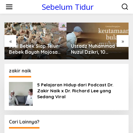
S
Sebelum Tidur
k
i
p
t
o
c
o
«
»
n
Jual Bebek Siap Telur
Ustadz Muhammad
t
Bebek Bayah Mojosari
Nuzul Dzikri, 10
e
Klaten
Keutamaan Bulan
n
Muharram Yang Kamu
t
Belum Tahu
zakir naik
5 Pelajaran Hidup dari Podcast Dr.
Zakir Naik x Dr. Richard Lee yang
Sedang Viral
Cari Lainnya?