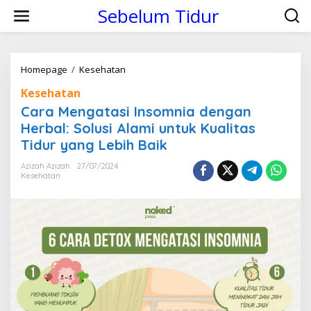
S
Sebelum Tidur
k
i
p
t
o
Homepage
/
Kesehatan
C
c
a
Kesehatan
o
r
n
a
Cara Mengatasi Insomnia dengan
t
M
Herbal: Solusi Alami untuk Kualitas
e
e
Tidur yang Lebih Baik
n
n
t
g
Azizah Azizah
27/07/2024
a
Kesehatan
t
a
s
i
I
n
s
o
m
n
i