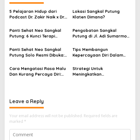
n
a
5 Pelajaran Hidup dari
Lokasi Sangkal Putung
v
Podcast Dr. Zakir Naik x Dr.
Klaten Dimana?
Richard Lee yang Sedang
i
Viral
Panti Sehat Neo Sangkal
Pengobatan Sangkal
g
Putung: 6 Kunci Terapi
Putung di Jl. Adi Sumarmo
Sangkal Putung dan 4
Solo: Neo Sangkal Putung
a
Kaidah Untuk Dislokasi
Buka 24 Jam
Panti Sehat Neo Sangkal
Tips Membangun
t
Tulang
Putung Solo Resmi Dibuka:
Kepercayaan Diri Dalam
i
Ilmu Tradisional Asli Jawa
Hubungan Interpersonal:
Terpelihara Enam Generasi
Rahasia Sukses dalam
Cara Mengatasi Rasa Malu
Strategi Untuk
o
Berinteraksi
Dan Kurang Percaya Diri:
Meningkatkan
n
Tips dan Strategi Efektif
Kepercayaan Diri Secara
Konsisten
Leave a Reply
Your email address will not be published.
Required fields are
marked
*