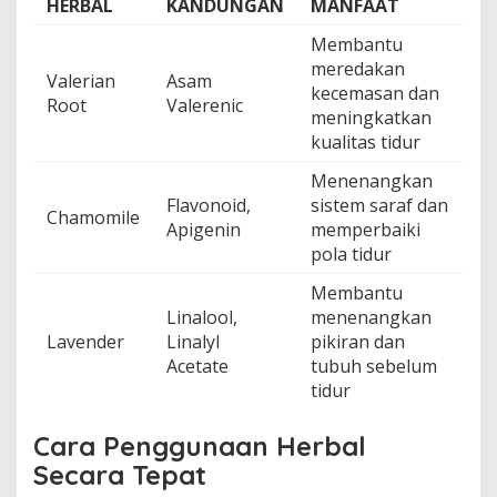
HERBAL
KANDUNGAN
MANFAAT
Membantu
meredakan
Valerian
Asam
kecemasan dan
Root
Valerenic
meningkatkan
kualitas tidur
Menenangkan
Flavonoid,
sistem saraf dan
Chamomile
Apigenin
memperbaiki
pola tidur
Membantu
Linalool,
menenangkan
Lavender
Linalyl
pikiran dan
Acetate
tubuh sebelum
tidur
Cara Penggunaan Herbal
Secara Tepat