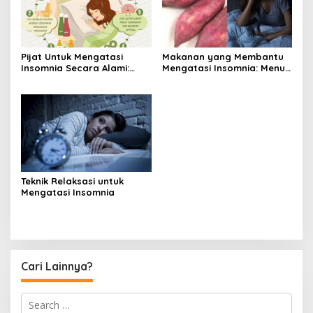
Pijat Untuk Mengatasi
Makanan yang Membantu
Insomnia Secara Alami:
Mengatasi Insomnia: Menu
Teknik, Titik Akupresur, dan
Sehat untuk Tidur Nyenyak
Aromaterapi
Teknik Relaksasi untuk
Mengatasi Insomnia
Cari Lainnya?
S
e