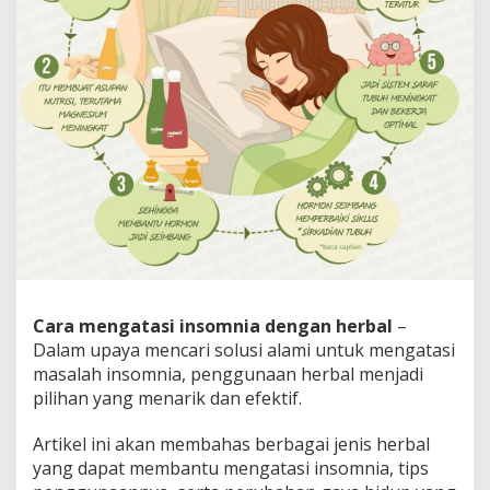
a
d
e
n
g
a
n
H
e
r
b
a
l
:
S
o
Cara mengatasi insomnia dengan herbal
–
l
Dalam upaya mencari solusi alami untuk mengatasi
u
s
masalah insomnia, penggunaan herbal menjadi
i
pilihan yang menarik dan efektif.
A
l
Artikel ini akan membahas berbagai jenis herbal
a
yang dapat membantu mengatasi insomnia, tips
m
i