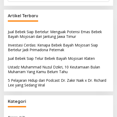
a
r
c
Artikel Terbaru
h
f
o
Jual Bebek Siap Bertelur: Menguak Potensi Emas Bebek
r
Bayah Mojosari dari Jantung Jawa Timur
:
Investasi Cerdas: Kenapa Bebek Bayah Mojosari Siap
Bertelur Jadi Primadona Peternak
Jual Bebek Siap Telur Bebek Bayah Mojosari Klaten
Ustadz Muhammad Nuzul Dzikri, 10 Keutamaan Bulan
Muharram Yang Kamu Belum Tahu
5 Pelajaran Hidup dari Podcast Dr. Zakir Naik x Dr. Richard
Lee yang Sedang Viral
Kategori