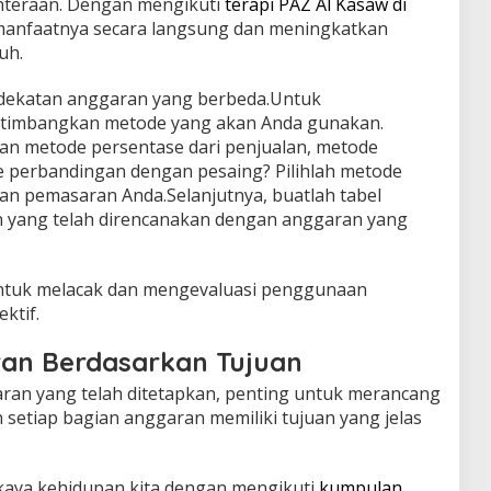
hteraan. Dengan mengikuti
terapi PAZ Al Kasaw di
 manfaatnya secara langsung dan meningkatkan
uh.
dekatan anggaran yang berbeda.Untuk
rtimbangkan metode yang akan Anda gunakan.
 metode persentase dari penjualan, metode
de perbandingan dengan pesaing? Pilihlah metode
uan pemasaran Anda.Selanjutnya, buatlah tabel
 yang telah direncanakan dengan anggaran yang
ntuk melacak dan mengevaluasi penggunaan
ktif.
an Berdasarkan Tujuan
ran yang telah ditetapkan, penting untuk merancang
 setiap bagian anggaran memiliki tujuan yang jelas
rkaya kehidupan kita dengan mengikuti
kumpulan