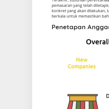
pemasaran yang telah ditetapk
konkret yang akan dilakukan, ta
berkala untuk memastikan bah
Penetapan Anggar