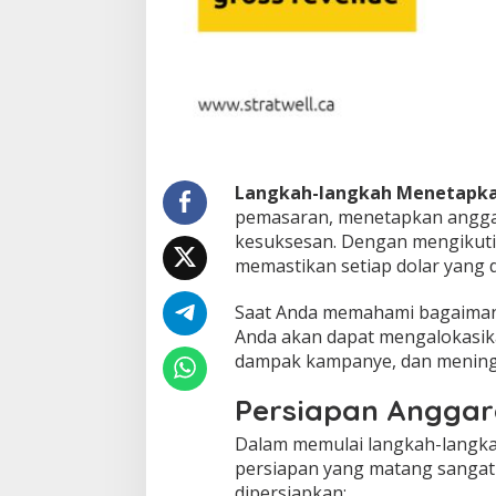
r
a
n
Y
a
n
g
T
e
Langkah-langkah Menetapka
p
pemasaran, menetapkan anggar
a
t
kesuksesan. Dengan mengikuti 
memastikan setiap dolar yang 
Saat Anda memahami bagaiman
Anda akan dapat mengalokasik
dampak kampanye, dan meningk
Persiapan Angga
Dalam memulai langkah-langk
persiapan yang matang sangat 
dipersiapkan: