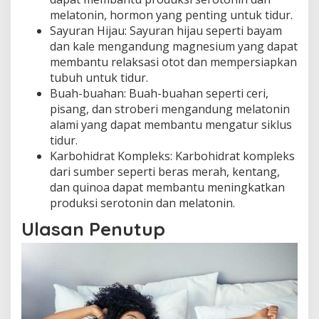
melatonin, hormon yang penting untuk tidur.
Sayuran Hijau: Sayuran hijau seperti bayam
dan kale mengandung magnesium yang dapat
membantu relaksasi otot dan mempersiapkan
tubuh untuk tidur.
Buah-buahan: Buah-buahan seperti ceri,
pisang, dan stroberi mengandung melatonin
alami yang dapat membantu mengatur siklus
tidur.
Karbohidrat Kompleks: Karbohidrat kompleks
dari sumber seperti beras merah, kentang,
dan quinoa dapat membantu meningkatkan
produksi serotonin dan melatonin.
Ulasan Penutup