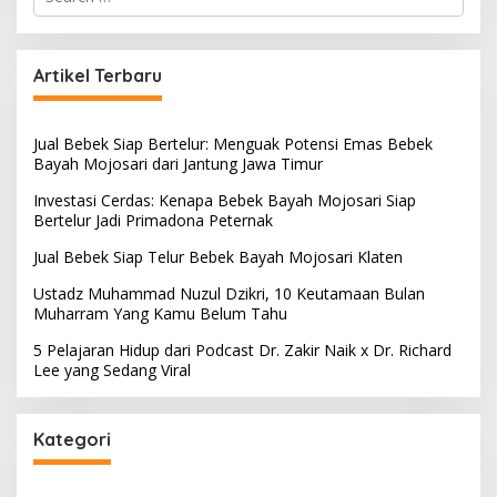
e
a
r
c
Artikel Terbaru
h
f
o
Jual Bebek Siap Bertelur: Menguak Potensi Emas Bebek
r
Bayah Mojosari dari Jantung Jawa Timur
:
Investasi Cerdas: Kenapa Bebek Bayah Mojosari Siap
Bertelur Jadi Primadona Peternak
Jual Bebek Siap Telur Bebek Bayah Mojosari Klaten
Ustadz Muhammad Nuzul Dzikri, 10 Keutamaan Bulan
Muharram Yang Kamu Belum Tahu
5 Pelajaran Hidup dari Podcast Dr. Zakir Naik x Dr. Richard
Lee yang Sedang Viral
Kategori