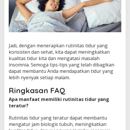
Jadi, dengan menerapkan rutinitas tidur yang
konsisten dan sehat, kita dapat meningkatkan
kualitas tidur kita dan mengatasi masalah
insomnia. Semoga tips-tips yang telah dibagikan
dapat membantu Anda mendapatkan tidur yang
lebih nyenyak setiap malam.
Ringkasan FAQ
Apa manfaat memiliki rutinitas tidur yang
teratur?
Rutinitas tidur yang teratur dapat membantu
mengatur jam biologis tubuh, meningkatkan