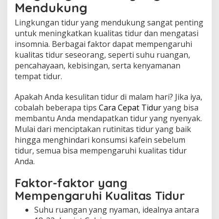
Mendukung
Lingkungan tidur yang mendukung sangat penting
untuk meningkatkan kualitas tidur dan mengatasi
insomnia. Berbagai faktor dapat mempengaruhi
kualitas tidur seseorang, seperti suhu ruangan,
pencahayaan, kebisingan, serta kenyamanan
tempat tidur.
Apakah Anda kesulitan tidur di malam hari? Jika iya,
cobalah beberapa tips
Cara Cepat Tidur
yang bisa
membantu Anda mendapatkan tidur yang nyenyak.
Mulai dari menciptakan rutinitas tidur yang baik
hingga menghindari konsumsi kafein sebelum
tidur, semua bisa mempengaruhi kualitas tidur
Anda.
Faktor-faktor yang
Mempengaruhi Kualitas Tidur
Suhu ruangan yang nyaman, idealnya antara