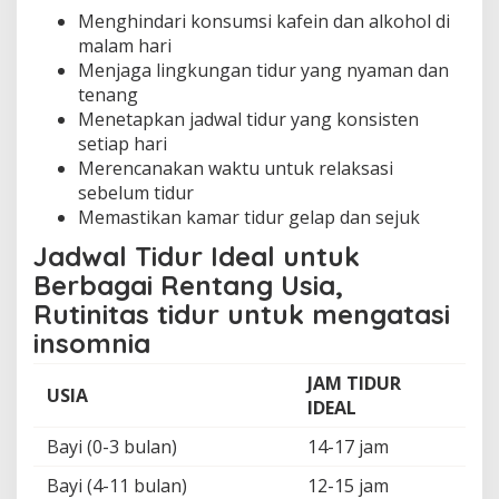
e
Menghindari konsumsi kafein dan alkohol di
b
malam hari
i
Menjaga lingkungan tidur yang nyaman dan
h
tenang
n
Menetapkan jadwal tidur yang konsisten
y
e
setiap hari
n
Merencanakan waktu untuk relaksasi
y
sebelum tidur
a
Memastikan kamar tidur gelap dan sejuk
k
Jadwal Tidur Ideal untuk
Berbagai Rentang Usia,
Rutinitas tidur untuk mengatasi
insomnia
JAM TIDUR
USIA
IDEAL
Bayi (0-3 bulan)
14-17 jam
Bayi (4-11 bulan)
12-15 jam