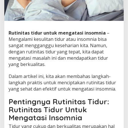
e
n
g
a
t
a
Rutinitas tidur untuk mengatasi insomnia
–
s
Mengalami kesulitan tidur atau insomnia bisa
i
I
sangat mengganggu keseharian kita. Namun,
n
dengan rutinitas tidur yang tepat, kita dapat
s
mengatasi masalah ini dan mendapatkan tidur
o
yang berkualitas.
m
n
i
Dalam artikel ini, kita akan membahas langkah-
a
langkah praktis untuk menciptakan rutinitas tidur
:
yang sehat dan efektif untuk mengatasi insomnia.
L
a
Pentingnya Rutinitas Tidur:
n
g
Rutinitas Tidur Untuk
k
Mengatasi Insomnia
a
h
Tidur yang cukup dan berkualitas merupakan hal
d