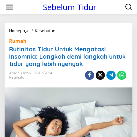
S
Sebelum Tidur
k
i
p
t
o
Homepage
/
Kesehatan
R
c
u
Rumah
o
t
n
i
Rutinitas Tidur Untuk Mengatasi
t
n
Insomnia: Langkah demi langkah untuk
e
i
tidur yang lebih nyenyak
n
t
t
a
Azizah Azizah
27/07/2024
s
Kesehatan
T
i
d
u
r
U
n
t
u
k
M