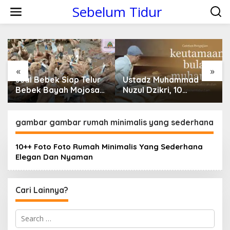
S
Sebelum Tidur
k
i
p
t
o
c
o
«
»
n
Jual Bebek Siap Telur
Ustadz Muhammad
t
Bebek Bayah Mojosari
Nuzul Dzikri, 10
e
Klaten
Keutamaan Bulan
n
Muharram Yang Kamu
t
Belum Tahu
gambar gambar rumah minimalis yang sederhana
10++ Foto Foto Rumah Minimalis Yang Sederhana
Elegan Dan Nyaman
Cari Lainnya?
S
e