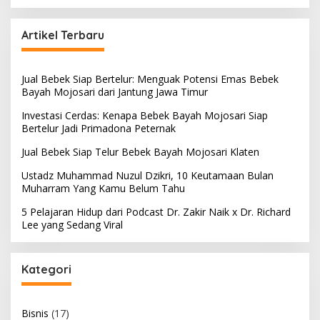
a
r
c
Artikel Terbaru
h
f
o
Jual Bebek Siap Bertelur: Menguak Potensi Emas Bebek
r
Bayah Mojosari dari Jantung Jawa Timur
:
Investasi Cerdas: Kenapa Bebek Bayah Mojosari Siap
Bertelur Jadi Primadona Peternak
Jual Bebek Siap Telur Bebek Bayah Mojosari Klaten
Ustadz Muhammad Nuzul Dzikri, 10 Keutamaan Bulan
Muharram Yang Kamu Belum Tahu
5 Pelajaran Hidup dari Podcast Dr. Zakir Naik x Dr. Richard
Lee yang Sedang Viral
Kategori
Bisnis
(17)