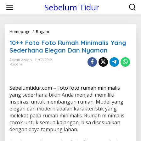
S
Sebelum Tidur
k
i
p
t
o
Homepage
/
Ragam
1
c
0
10++ Foto Foto Rumah Minimalis Yang
o
+
n
+
Sederhana Elegan Dan Nyaman
t
F
e
o
Azizah Azizah
11/07/2019
n
Ragam
t
t
o
F
o
Sebelumtidur.com
–
Foto foto rumah minimalis
t
o
yang sederhana bikin Anda menjadi memiliki
R
inspirasi untuk membangun rumah. Model yang
u
elegan dan modern adalah karakteristik yang
m
melekat pada rumah minimalis. Rumah minimalis
a
cocok untuk semua kalangan, bisa disesuaikan
h
M
dengan daya tampung lahan.
i
n