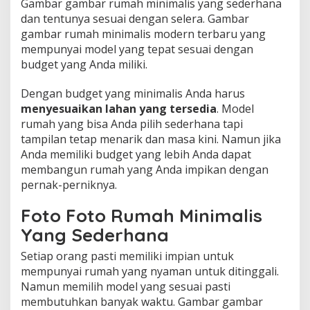
Gambar gambar rumah minimalis yang sederhana
i
dan tentunya sesuai dengan selera. Gambar
m
gambar rumah minimalis modern terbaru yang
a
l
mempunyai model yang tepat sesuai dengan
i
budget yang Anda miliki.
s
Y
Dengan budget yang minimalis Anda harus
a
menyesuaikan lahan yang tersedia
. Model
n
g
rumah yang bisa Anda pilih sederhana tapi
S
tampilan tetap menarik dan masa kini. Namun jika
e
Anda memiliki budget yang lebih Anda dapat
d
membangun rumah yang Anda impikan dengan
e
r
pernak-perniknya.
h
a
Foto Foto Rumah Minimalis
n
Yang Sederhana
a
E
Setiap orang pasti memiliki impian untuk
l
mempunyai rumah yang nyaman untuk ditinggali.
e
g
Namun memilih model yang sesuai pasti
a
membutuhkan banyak waktu. Gambar gambar
n