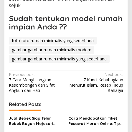
sejuk.
Sudah tentukan model rumah
impian Anda ??
foto foto rumah minimalis yang sederhana
gambar gambar rumah minimalis modern
gambar gambar rumah minimalis yang sederhana
P
Previous post
Next post
7 Cara Menghilangkan
7 Kunci Kebahagiaan
o
Kesombongan dan Sifat
Menurut Islam, Resep Hidup
s
Angkuh dari Hati
Bahagia
t
Related Posts
n
a
Jual Bebek Siap Telur
Cara Mendapatkan Tiket
v
Bebek Bayah Mojosari
Pesawat Murah Online: Tips
Klaten
dan Strategi Terbaik