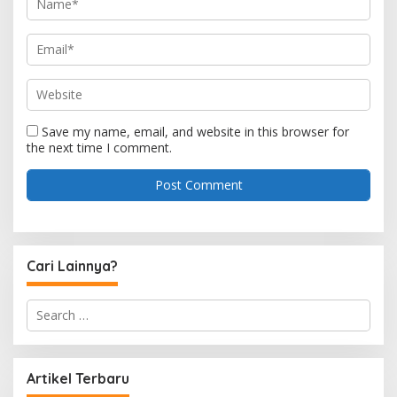
Save my name, email, and website in this browser for
the next time I comment.
Cari Lainnya?
S
e
a
r
c
Artikel Terbaru
h