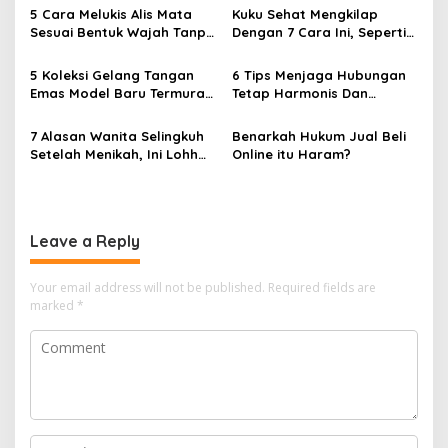
i
5 Cara Melukis Alis Mata
Kuku Sehat Mengkilap
g
Sesuai Bentuk Wajah Tanpa
Dengan 7 Cara Ini, Seperti
Cukur
Habis Dari Salon
a
5 Koleksi Gelang Tangan
6 Tips Menjaga Hubungan
t
Emas Model Baru Termurah
Tetap Harmonis Dan
i
dan Terlengkap
Romantis
7 Alasan Wanita Selingkuh
Benarkah Hukum Jual Beli
o
Setelah Menikah, Ini Lohh
Online itu Haram?
n
Yang Bikin Kaget
Leave a Reply
Your email address will not be published.
Required fields are
marked
*