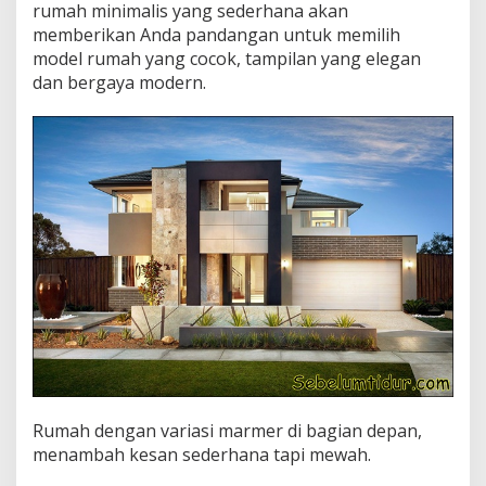
rumah minimalis yang sederhana akan
D
memberikan Anda pandangan untuk memilih
a
n
model rumah yang cocok, tampilan yang elegan
N
dan bergaya modern.
y
a
m
a
n
Rumah dengan variasi marmer di bagian depan,
menambah kesan sederhana tapi mewah.