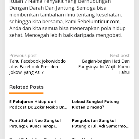
Itulah 7 Nama Penyakit Yang Berhubungan
Dengan Darah Dan Jantung. Semoga bisa
memberikan tambahan ilmu tentang kesehatan,
sehingga kita bersama, kami
Sebelumtidur.com
,
Anda dan kita semua bisa menerapkan pola hidup
sehat. Mencegah lebih baik daripada mengobati.
P
Previous post
Next post
Tahu Facebook Jokowidodo
Bagian-bagian Hati Dan
o
alias Facebook Presiden
Fungsinya Ini Wajib Kamu
s
Jokowi yang Asli?
Tahu!
t
Related Posts
n
a
5 Pelajaran Hidup dari
Lokasi Sangkal Putung
v
Podcast Dr. Zakir Naik x Dr.
Klaten Dimana?
Richard Lee yang Sedang
i
Viral
Panti Sehat Neo Sangkal
Pengobatan Sangkal
g
Putung: 6 Kunci Terapi
Putung di Jl. Adi Sumarmo
Sangkal Putung dan 4
Solo: Neo Sangkal Putung
a
Kaidah Untuk Dislokasi
Buka 24 Jam