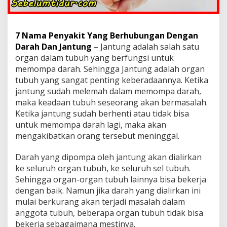
h
u
b
u
7 Nama Penyakit Yang Berhubungan Dengan
n
Darah Dan Jantung
– Jantung adalah salah satu
g
organ dalam tubuh yang berfungsi untuk
a
memompa darah. Sehingga Jantung adalah organ
n
D
tubuh yang sangat penting keberadaannya. Ketika
e
jantung sudah melemah dalam memompa darah,
n
maka keadaan tubuh seseorang akan bermasalah.
g
Ketika jantung sudah berhenti atau tidak bisa
a
untuk memompa darah lagi, maka akan
n
D
mengakibatkan orang tersebut meninggal.
a
r
Darah yang dipompa oleh jantung akan dialirkan
a
ke seluruh organ tubuh, ke seluruh sel tubuh.
h
Sehingga organ-organ tubuh lainnya bisa bekerja
D
a
dengan baik. Namun jika darah yang dialirkan ini
n
mulai berkurang akan terjadi masalah dalam
J
anggota tubuh, beberapa organ tubuh tidak bisa
a
bekerja sebagaimana mestinya.
n