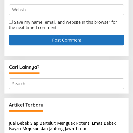
Save my name, email, and website in this browser for
the next time I comment.
Cari Lainnya?
S
e
a
r
c
Artikel Terbaru
h
f
o
Jual Bebek Siap Bertelur: Menguak Potensi Emas Bebek
r
Bayah Mojosari dari Jantung Jawa Timur
: