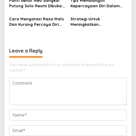
Panti Sehat Neo Sangkal
Tips Membangun
t
Tulang
Putung Solo Resmi Dibuka:
Kepercayaan Diri Dalam
i
Ilmu Tradisional Asli Jawa
Hubungan Interpersonal:
Terpelihara Enam Generasi
Rahasia Sukses dalam
Cara Mengatasi Rasa Malu
Strategi Untuk
o
Berinteraksi
Dan Kurang Percaya Diri:
Meningkatkan
n
Tips dan Strategi Efektif
Kepercayaan Diri Secara
Konsisten
Leave a Reply
Your email address will not be published.
Required fields are
marked
*