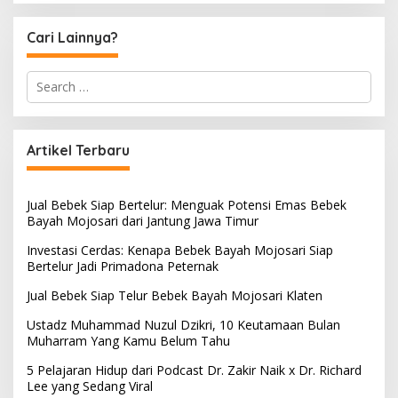
Cari Lainnya?
S
e
a
r
c
Artikel Terbaru
h
f
o
Jual Bebek Siap Bertelur: Menguak Potensi Emas Bebek
r
Bayah Mojosari dari Jantung Jawa Timur
:
Investasi Cerdas: Kenapa Bebek Bayah Mojosari Siap
Bertelur Jadi Primadona Peternak
Jual Bebek Siap Telur Bebek Bayah Mojosari Klaten
Ustadz Muhammad Nuzul Dzikri, 10 Keutamaan Bulan
Muharram Yang Kamu Belum Tahu
5 Pelajaran Hidup dari Podcast Dr. Zakir Naik x Dr. Richard
Lee yang Sedang Viral