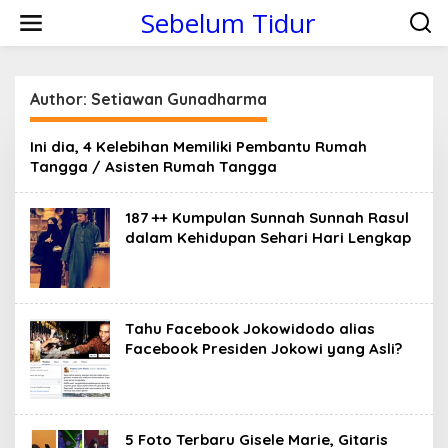
S
Sebelum Tidur
k
i
p
t
o
Author:
Setiawan Gunadharma
c
o
Ini dia, 4 Kelebihan Memiliki Pembantu Rumah
n
Tangga / Asisten Rumah Tangga
t
e
n
187 ++ Kumpulan Sunnah Sunnah Rasul
t
dalam Kehidupan Sehari Hari Lengkap
Tahu Facebook Jokowidodo alias
Facebook Presiden Jokowi yang Asli?
5 Foto Terbaru Gisele Marie, Gitaris