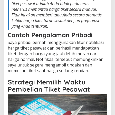
tiket pesawat adalah Anda tidak perlu terus-
menerus memantau harga tiket secara manual.
Fitur ini akan memberi tahu Anda secara otomatis
ketika harga tiket turun sesuai dengan preferensi
yang Anda tentukan.
Contoh Pengalaman Pribadi
Saya pribadi pernah menggunakan fitur notifikasi
harga tiket pesawat dan berhasil mendapatkan
tiket dengan harga yang jauh lebih murah dari
harga normal. Notifikasi tersebut memungkinkan
saya untuk segera mengambil tindakan dan
memesan tiket saat harga sedang rendah.
Strategi Memilih Waktu
Pembelian Tiket Pesawat