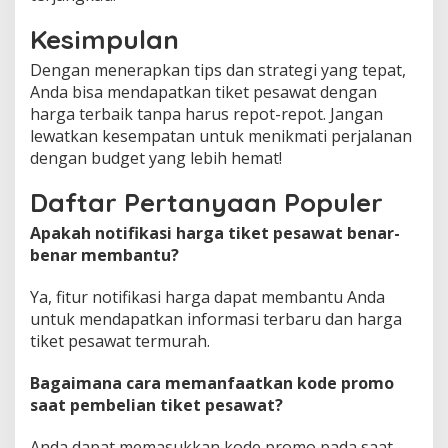
Kesimpulan
Dengan menerapkan tips dan strategi yang tepat,
Anda bisa mendapatkan tiket pesawat dengan
harga terbaik tanpa harus repot-repot. Jangan
lewatkan kesempatan untuk menikmati perjalanan
dengan budget yang lebih hemat!
Daftar Pertanyaan Populer
Apakah notifikasi harga tiket pesawat benar-
benar membantu?
Ya, fitur notifikasi harga dapat membantu Anda
untuk mendapatkan informasi terbaru dan harga
tiket pesawat termurah.
Bagaimana cara memanfaatkan kode promo
saat pembelian tiket pesawat?
Anda dapat memasukkan kode promo pada saat