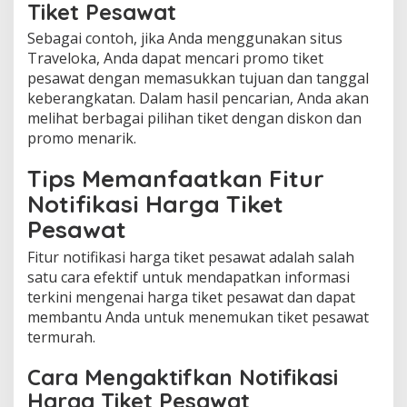
Tiket Pesawat
Sebagai contoh, jika Anda menggunakan situs
Traveloka, Anda dapat mencari promo tiket
pesawat dengan memasukkan tujuan dan tanggal
keberangkatan. Dalam hasil pencarian, Anda akan
melihat berbagai pilihan tiket dengan diskon dan
promo menarik.
Tips Memanfaatkan Fitur
Notifikasi Harga Tiket
Pesawat
Fitur notifikasi harga tiket pesawat adalah salah
satu cara efektif untuk mendapatkan informasi
terkini mengenai harga tiket pesawat dan dapat
membantu Anda untuk menemukan tiket pesawat
termurah.
Cara Mengaktifkan Notifikasi
Harga Tiket Pesawat