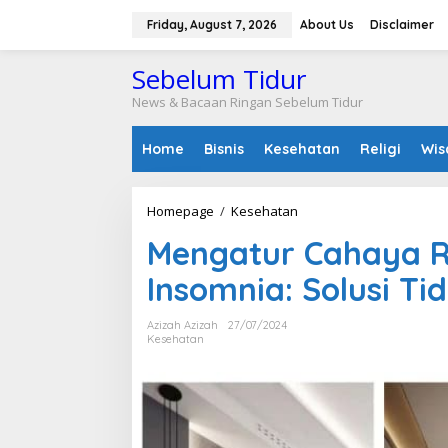
S
k
Friday, August 7, 2026
About Us
Disclaimer
i
p
Sebelum Tidur
t
o
News & Bacaan Ringan Sebelum Tidur
c
o
Home
Bisnis
Kesehatan
Religi
Wis
n
t
e
n
Homepage
/
Kesehatan
M
t
e
Mengatur Cahaya R
n
g
Insomnia: Solusi T
a
t
u
Azizah Azizah
27/07/2024
r
Kesehatan
C
a
h
a
y
a