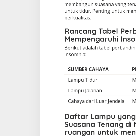
membangun suasana yang tenan
untuk tidur. Penting untuk me
berkualitas.
Rancang Tabel Per
Mempengaruhi Ins
Berikut adalah tabel perband
insomnia:
SUMBER CAHAYA
P
Lampu Tidur
M
Lampu Jalanan
M
Cahaya dari Luar Jendela
M
Daftar Lampu yang
Suasana Tenang di 
ruangan untuk meng