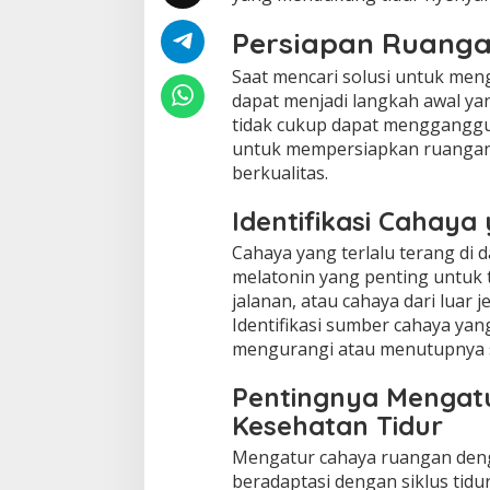
m
Persiapan Ruang
n
i
Saat mencari solusi untuk men
a
:
dapat menjadi langkah awal yan
S
tidak cukup dapat mengganggu s
o
untuk mempersiapkan ruangan
l
berkualitas.
u
s
Identifikasi Cahay
i
T
Cahaya yang terlalu terang d
i
d
melatonin yang penting untuk t
u
jalanan, atau cahaya dari luar 
r
Identifikasi sumber cahaya y
N
mengurangi atau menutupnya s
y
e
Pentingnya Mengat
n
y
Kesehatan Tidur
a
k
Mengatur cahaya ruangan den
beradaptasi dengan siklus tid