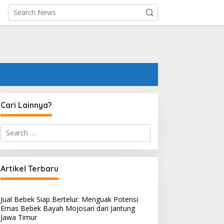
Cari Lainnya?
S
e
a
r
c
Artikel Terbaru
h
f
o
Jual Bebek Siap Bertelur: Menguak Potensi
r
Emas Bebek Bayah Mojosari dari Jantung
:
Jawa Timur