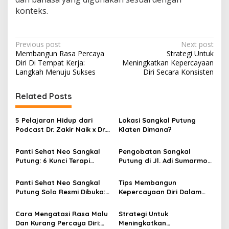
konteks.
P
Previous post
Next post
Membangun Rasa Percaya
Strategi Untuk
o
Diri Di Tempat Kerja:
Meningkatkan Kepercayaan
s
Langkah Menuju Sukses
Diri Secara Konsisten
t
Related Posts
n
a
5 Pelajaran Hidup dari
Lokasi Sangkal Putung
v
Podcast Dr. Zakir Naik x Dr.
Klaten Dimana?
Richard Lee yang Sedang
i
Viral
Panti Sehat Neo Sangkal
Pengobatan Sangkal
g
Putung: 6 Kunci Terapi
Putung di Jl. Adi Sumarmo
Sangkal Putung dan 4
Solo: Neo Sangkal Putung
a
Kaidah Untuk Dislokasi
Buka 24 Jam
Panti Sehat Neo Sangkal
Tips Membangun
t
Tulang
Putung Solo Resmi Dibuka:
Kepercayaan Diri Dalam
i
Ilmu Tradisional Asli Jawa
Hubungan Interpersonal:
Terpelihara Enam Generasi
Rahasia Sukses dalam
Cara Mengatasi Rasa Malu
Strategi Untuk
o
Berinteraksi
Dan Kurang Percaya Diri:
Meningkatkan