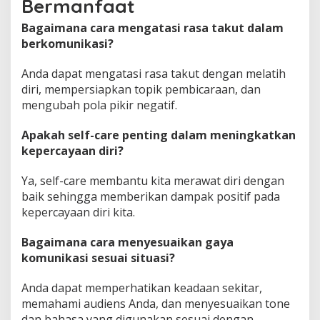
Bermanfaat
Bagaimana cara mengatasi rasa takut dalam
berkomunikasi?
Anda dapat mengatasi rasa takut dengan melatih
diri, mempersiapkan topik pembicaraan, dan
mengubah pola pikir negatif.
Apakah self-care penting dalam meningkatkan
kepercayaan diri?
Ya, self-care membantu kita merawat diri dengan
baik sehingga memberikan dampak positif pada
kepercayaan diri kita.
Bagaimana cara menyesuaikan gaya
komunikasi sesuai situasi?
Anda dapat memperhatikan keadaan sekitar,
memahami audiens Anda, dan menyesuaikan tone
dan bahasa yang digunakan sesuai dengan