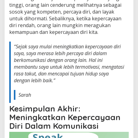
tinggi, orang lain cenderung melihatnya sebagai
sosok yang kompeten, percaya diri, dan layak
untuk dihormati. Sebaliknya, ketika kepercayaan
diri rendah, orang lain mungkin meragukan
kemampuan dan kepercayaan diri kita.
“Sejak saya mulai meningkatkan kepercayaan diri
saya, saya merasa lebih percaya diri dalam
berkomunikasi dengan orang lain. Hal ini
membantu saya untuk lebih termotivasi, mengatasi
rasa takut, dan mencapai tujuan hidup saya
dengan lebih baik.”
Sarah
Kesimpulan Akhir:
Meningkatkan Kepercayaan
Diri Dalam Komunikasi