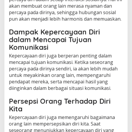
akan membuat orang lain merasa nyaman dan
percaya pada dirinya, sehingga hubungan sosial
pun akan menjadi lebih harmonis dan memuaskan.
Dampak Kepercayaan Diri
dalam Mencapai Tujuan
Komunikasi
Kepercayaan diri juga berperan penting dalam
mencapai tujuan komunikasi. Ketika seseorang
percaya pada dirinya sendiri, ia akan lebih mudah
untuk meyakinkan orang lain, mempengaruhi
pendapat mereka, serta mencapai hasil yang
diinginkan dalam berbagai situasi komunikasi.
Persepsi Orang Terhadap Diri
Kita
Kepercayaan diri juga memengaruhi bagaimana
orang lain mempersepsikan diri kita. Saat
seseorang menunjukkan kepercayaan diri yang