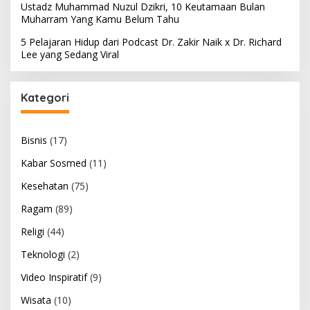
Ustadz Muhammad Nuzul Dzikri, 10 Keutamaan Bulan
Muharram Yang Kamu Belum Tahu
5 Pelajaran Hidup dari Podcast Dr. Zakir Naik x Dr. Richard
Lee yang Sedang Viral
Kategori
Bisnis
(17)
Kabar Sosmed
(11)
Kesehatan
(75)
Ragam
(89)
Religi
(44)
Teknologi
(2)
Video Inspiratif
(9)
Wisata
(10)