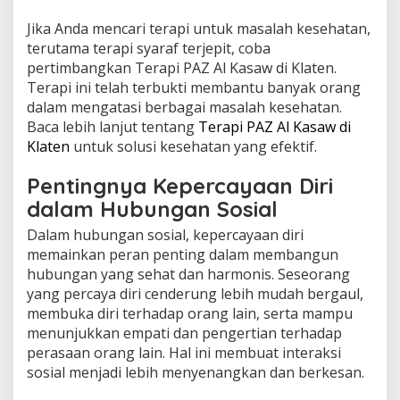
p
Jika Anda mencari terapi untuk masalah kesehatan,
s
d
terutama terapi syaraf terjepit, coba
a
pertimbangkan Terapi PAZ Al Kasaw di Klaten.
n
Terapi ini telah terbukti membantu banyak orang
M
dalam mengatasi berbagai masalah kesehatan.
a
Baca lebih lanjut tentang
Terapi PAZ Al Kasaw di
n
f
Klaten
untuk solusi kesehatan yang efektif.
a
a
Pentingnya Kepercayaan Diri
t
dalam Hubungan Sosial
Dalam hubungan sosial, kepercayaan diri
memainkan peran penting dalam membangun
hubungan yang sehat dan harmonis. Seseorang
yang percaya diri cenderung lebih mudah bergaul,
membuka diri terhadap orang lain, serta mampu
menunjukkan empati dan pengertian terhadap
perasaan orang lain. Hal ini membuat interaksi
sosial menjadi lebih menyenangkan dan berkesan.