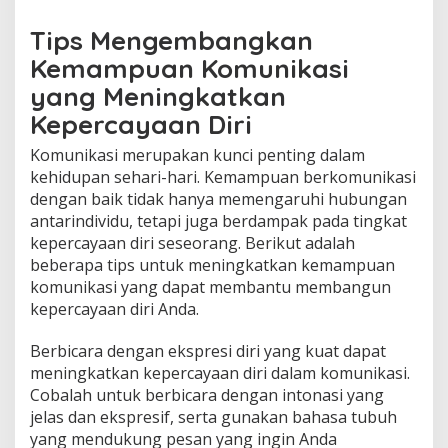
Tips Mengembangkan
Kemampuan Komunikasi
yang Meningkatkan
Kepercayaan Diri
Komunikasi merupakan kunci penting dalam
kehidupan sehari-hari. Kemampuan berkomunikasi
dengan baik tidak hanya memengaruhi hubungan
antarindividu, tetapi juga berdampak pada tingkat
kepercayaan diri seseorang. Berikut adalah
beberapa tips untuk meningkatkan kemampuan
komunikasi yang dapat membantu membangun
kepercayaan diri Anda.
Berbicara dengan ekspresi diri yang kuat dapat
meningkatkan kepercayaan diri dalam komunikasi.
Cobalah untuk berbicara dengan intonasi yang
jelas dan ekspresif, serta gunakan bahasa tubuh
yang mendukung pesan yang ingin Anda