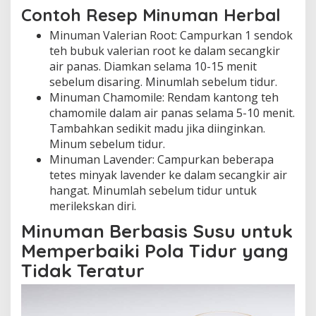
Contoh Resep Minuman Herbal
Minuman Valerian Root: Campurkan 1 sendok
teh bubuk valerian root ke dalam secangkir
air panas. Diamkan selama 10-15 menit
sebelum disaring. Minumlah sebelum tidur.
Minuman Chamomile: Rendam kantong teh
chamomile dalam air panas selama 5-10 menit.
Tambahkan sedikit madu jika diinginkan.
Minum sebelum tidur.
Minuman Lavender: Campurkan beberapa
tetes minyak lavender ke dalam secangkir air
hangat. Minumlah sebelum tidur untuk
merilekskan diri.
Minuman Berbasis Susu untuk
Memperbaiki Pola Tidur yang
Tidak Teratur