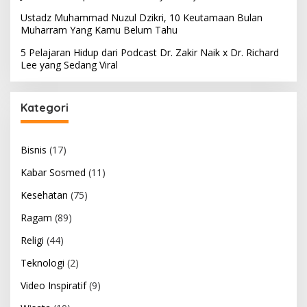
Ustadz Muhammad Nuzul Dzikri, 10 Keutamaan Bulan
Muharram Yang Kamu Belum Tahu
5 Pelajaran Hidup dari Podcast Dr. Zakir Naik x Dr. Richard
Lee yang Sedang Viral
Kategori
Bisnis
(17)
Kabar Sosmed
(11)
Kesehatan
(75)
Ragam
(89)
Religi
(44)
Teknologi
(2)
Video Inspiratif
(9)