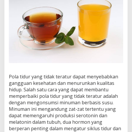
Pola tidur yang tidak teratur dapat menyebabkan
gangguan kesehatan dan menurunkan kualitas
hidup. Salah satu cara yang dapat membantu
memperbaiki pola tidur yang tidak teratur adalah
dengan mengonsumsi minuman berbasis susu.
Minuman ini mengandung zat-zat tertentu yang
dapat memengaruhi produksi serotonin dan
melatonin dalam tubuh, dua hormon yang
berperan penting dalam mengatur siklus tidur dan