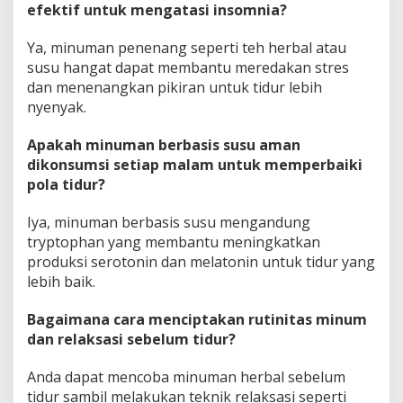
efektif untuk mengatasi insomnia?
Ya, minuman penenang seperti teh herbal atau
susu hangat dapat membantu meredakan stres
dan menenangkan pikiran untuk tidur lebih
nyenyak.
Apakah minuman berbasis susu aman
dikonsumsi setiap malam untuk memperbaiki
pola tidur?
Iya, minuman berbasis susu mengandung
tryptophan yang membantu meningkatkan
produksi serotonin dan melatonin untuk tidur yang
lebih baik.
Bagaimana cara menciptakan rutinitas minum
dan relaksasi sebelum tidur?
Anda dapat mencoba minuman herbal sebelum
tidur sambil melakukan teknik relaksasi seperti