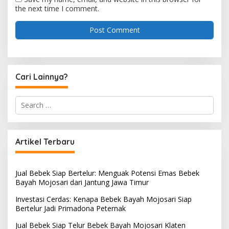
the next time I comment.
Cari Lainnya?
S
e
a
r
c
Artikel Terbaru
h
f
o
Jual Bebek Siap Bertelur: Menguak Potensi Emas Bebek
r
Bayah Mojosari dari Jantung Jawa Timur
:
Investasi Cerdas: Kenapa Bebek Bayah Mojosari Siap
Bertelur Jadi Primadona Peternak
Jual Bebek Siap Telur Bebek Bayah Mojosari Klaten