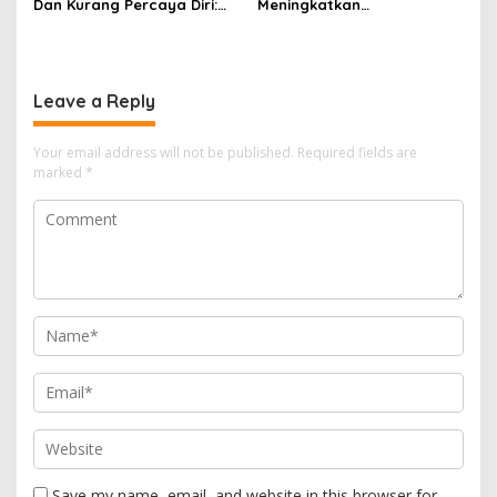
Dan Kurang Percaya Diri:
Meningkatkan
n
Tips dan Strategi Efektif
Kepercayaan Diri Secara
Konsisten
Leave a Reply
Your email address will not be published.
Required fields are
marked
*
Save my name, email, and website in this browser for