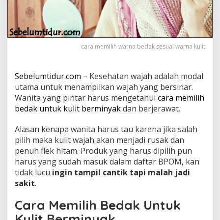
t
u
k
K
u
cara memilih warna bedak sesuai warna kulit
l
i
t
Sebelumtidur.com
– Kesehatan wajah adalah modal
B
e
utama untuk menampilkan wajah yang bersinar.
r
Wanita yang pintar harus mengetahui
cara memilih
m
bedak untuk kulit berminyak
dan berjerawat.
i
n
Alasan kenapa wanita harus tau karena jika salah
y
a
pilih maka kulit wajah akan menjadi rusak dan
k
penuh flek hitam. Produk yang harus dipilih pun
d
harus yang sudah masuk dalam daftar BPOM, kan
a
tidak lucu
ingin tampil cantik tapi malah jadi
n
sakit
.
B
e
r
Cara Memilih Bedak Untuk
j
Kulit Berminyak
e