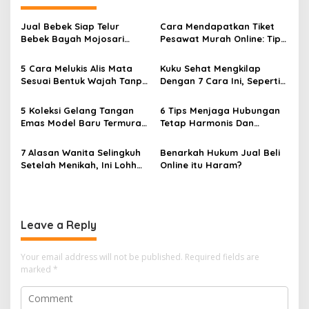
a
v
Jual Bebek Siap Telur
Cara Mendapatkan Tiket
Bebek Bayah Mojosari
Pesawat Murah Online: Tips
i
Klaten
dan Strategi Terbaik
g
5 Cara Melukis Alis Mata
Kuku Sehat Mengkilap
Sesuai Bentuk Wajah Tanpa
Dengan 7 Cara Ini, Seperti
a
Cukur
Habis Dari Salon
t
5 Koleksi Gelang Tangan
6 Tips Menjaga Hubungan
i
Emas Model Baru Termurah
Tetap Harmonis Dan
dan Terlengkap
Romantis
o
7 Alasan Wanita Selingkuh
Benarkah Hukum Jual Beli
n
Setelah Menikah, Ini Lohh
Online itu Haram?
Yang Bikin Kaget
Leave a Reply
Your email address will not be published.
Required fields are
marked
*