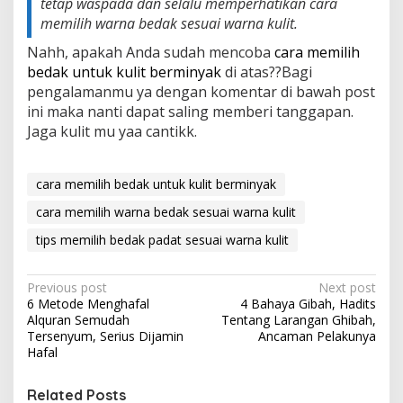
tetap waspada dan selalu memperhatikan cara
memilih warna bedak sesuai warna kulit.
Nahh, apakah Anda sudah mencoba
cara memilih
bedak untuk kulit berminyak
di atas??Bagi
pengalamanmu ya dengan komentar di bawah post
ini maka nanti dapat saling memberi tanggapan.
Jaga kulit mu yaa cantikk.
cara memilih bedak untuk kulit berminyak
cara memilih warna bedak sesuai warna kulit
tips memilih bedak padat sesuai warna kulit
P
Previous post
Next post
6 Metode Menghafal
4 Bahaya Gibah, Hadits
o
Alquran Semudah
Tentang Larangan Ghibah,
s
Tersenyum, Serius Dijamin
Ancaman Pelakunya
Hafal
t
n
Related Posts