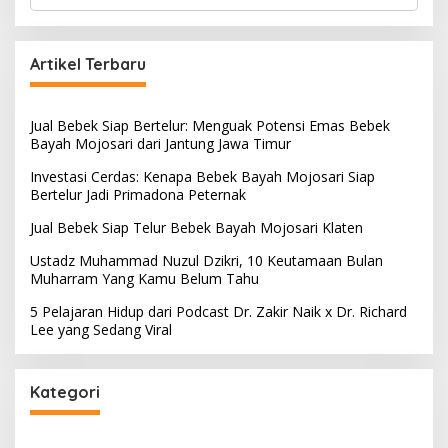
e
a
r
c
Artikel Terbaru
h
f
o
Jual Bebek Siap Bertelur: Menguak Potensi Emas Bebek
r
Bayah Mojosari dari Jantung Jawa Timur
:
Investasi Cerdas: Kenapa Bebek Bayah Mojosari Siap
Bertelur Jadi Primadona Peternak
Jual Bebek Siap Telur Bebek Bayah Mojosari Klaten
Ustadz Muhammad Nuzul Dzikri, 10 Keutamaan Bulan
Muharram Yang Kamu Belum Tahu
5 Pelajaran Hidup dari Podcast Dr. Zakir Naik x Dr. Richard
Lee yang Sedang Viral
Kategori