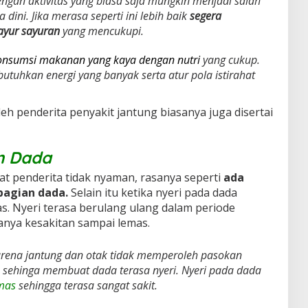
dengan aktivitas yang biasa saja mungkin menjadi salah
a dini. Jika merasa seperti ini lebih baik
segera
ayur sayuran
yang mencukupi.
onsumsi makanan yang kaya dengan nutri
yang cukup.
utuhkan energi yang banyak serta atur pola istirahat
leh penderita penyakit jantung biasanya juga disertai
an Dada
t penderita tidak nyaman, rasanya seperti
ada
agian dada.
Selain itu ketika nyeri pada dada
as. Nyeri terasa berulang ulang dalam periode
anya kesakitan sampai lemas.
arena jantung dan otak tidak memperoleh pasokan
p sehinga membuat dada terasa nyeri. Nyeri pada dada
emas
sehingga terasa sangat sakit.