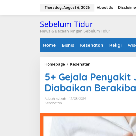
S
k
Thursday, August 6, 2026
About Us
Disclaime
i
p
Sebelum Tidur
t
o
News & Bacaan Ringan Sebelum Tidur
c
o
Home
Bisnis
Kesehatan
Religi
Wis
n
t
e
n
Homepage
/
Kesehatan
5
t
+
5+ Gejala Penyakit 
G
e
Diabaikan Berakiba
j
a
l
Azizah Azizah
12/08/2019
a
Kesehatan
P
e
n
y
a
k