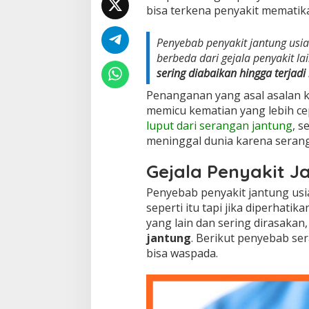
bisa terkena penyakit mematika
b
a
i
Penyebab penyakit jantung usia
k
berbeda dari gejala penyakit 
a
sering diabaikan hingga terjadi
n
B
Penanganan yang asal asalan k
e
memicu kematian yang lebih ce
r
a
luput dari serangan jantung
, s
k
meninggal dunia karena serang
i
b
Gejala Penyakit Ja
a
t
Penyebab penyakit jantung usia
F
seperti itu tapi jika diperhati
a
yang lain dan sering dirasakan
t
a
jantung
. Berikut penyebab ser
l
bisa waspada.