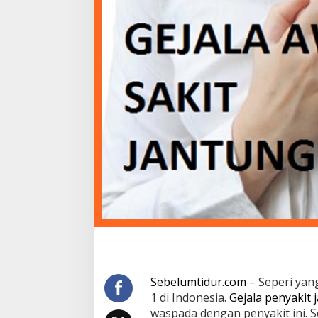
i
t
J
a
n
t
u
n
g
U
s
i
a
D
i
n
i
K
e
r
a
p
Sebelumtidur.com
– Seperi yan
D
1 di Indonesia.
Gejala penyakit 
i
waspada dengan penyakit ini. 
a