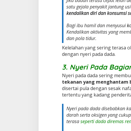
Jika badan terasa cepat lelah 
satu gejala penyakit jantung usi
kendalikan diri dan konsumsi s
Bagi ibu hamil dan menyusui
k
Kendalikan aktivitas yang memb
dan pola tidur.
Kelelahan yang sering terasa o
dengan nyeri pada dada.
3. Nyeri Pada Bagi
Nyeri pada dada sering membua
tekanan yang menghantam b
disertai pula dengan sesak naf
tertentu yang kadang penderit
Nyeri pada dada disebabkan k
darah serta oksigen yang cuku
terasa
seperti dada diremas r