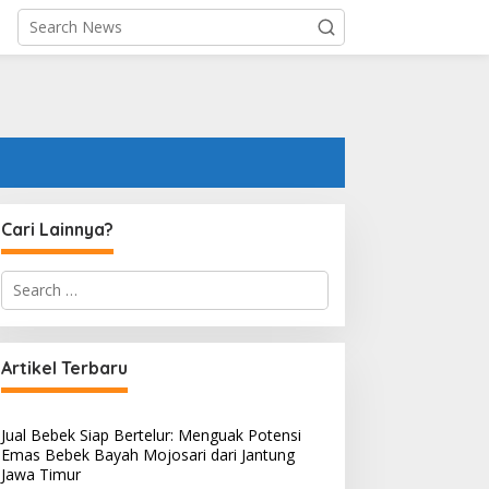
Cari Lainnya?
S
e
a
r
c
Artikel Terbaru
h
f
o
Jual Bebek Siap Bertelur: Menguak Potensi
r
Emas Bebek Bayah Mojosari dari Jantung
:
Jawa Timur