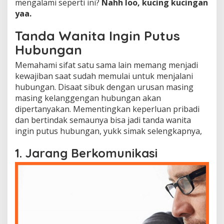
mengalami seperti ini?
Nahh loo, kucing kucingan
g
yaa.
a
t
Tanda Wanita Ingin Putus
a
k
Hubungan
a
n
Memahami sifat satu sama lain memang menjadi
n
kewajiban saat sudah memulai untuk menjalani
y
hubungan. Disaat sibuk dengan urusan masing
a
masing kelanggengan hubungan akan
dipertanyakan. Mementingkan keperluan pribadi
dan bertindak semaunya bisa jadi tanda wanita
ingin putus hubungan, yukk simak selengkapnya,
1. Jarang Berkomunikasi