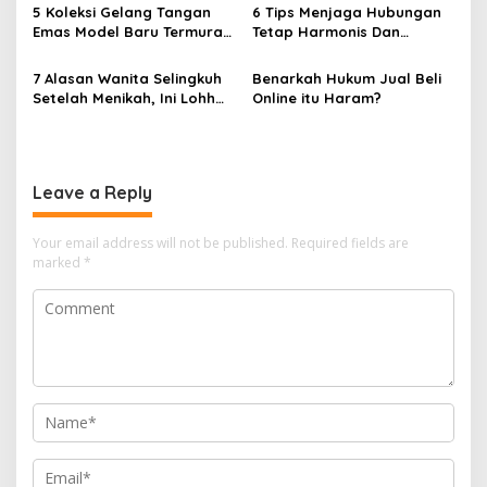
5 Koleksi Gelang Tangan
6 Tips Menjaga Hubungan
t
Emas Model Baru Termurah
Tetap Harmonis Dan
i
dan Terlengkap
Romantis
7 Alasan Wanita Selingkuh
Benarkah Hukum Jual Beli
o
Setelah Menikah, Ini Lohh
Online itu Haram?
n
Yang Bikin Kaget
Leave a Reply
Your email address will not be published.
Required fields are
marked
*