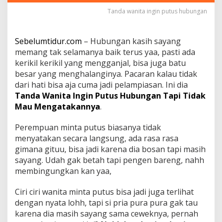
u
Tanda wanita ingin putus hubungan
s
H
u
Sebelumtidur.com
– Hubungan kasih sayang
b
u
memang tak selamanya baik terus yaa, pasti ada
n
kerikil kerikil yang mengganjal, bisa juga batu
g
besar yang menghalanginya. Pacaran kalau tidak
a
dari hati bisa aja cuma jadi pelampiasan. Ini dia
n
Tanda Wanita Ingin Putus Hubungan Tapi Tidak
T
a
Mau Mengatakannya
.
p
i
Perempuan minta putus biasanya tidak
T
menyatakan secara langsung, ada rasa rasa
i
gimana gituu, bisa jadi karena dia bosan tapi masih
d
a
sayang. Udah gak betah tapi pengen bareng, nahh
k
membingungkan kan yaa,
M
a
Ciri ciri wanita minta putus bisa jadi juga terlihat
u
dengan nyata lohh, tapi si pria pura pura gak tau
M
e
karena dia masih sayang sama ceweknya, pernah
n