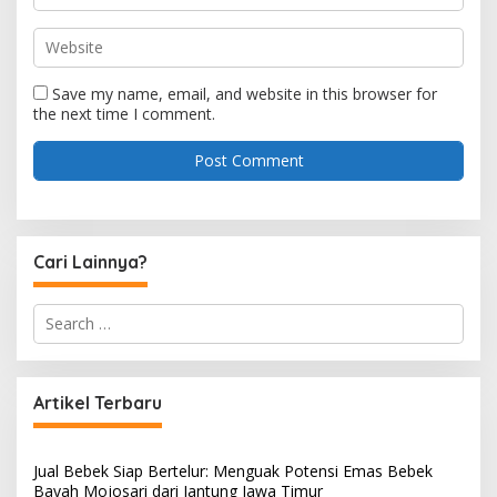
Save my name, email, and website in this browser for
the next time I comment.
Cari Lainnya?
S
e
a
r
c
Artikel Terbaru
h
f
o
Jual Bebek Siap Bertelur: Menguak Potensi Emas Bebek
r
Bayah Mojosari dari Jantung Jawa Timur
: