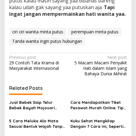
putus kalau masih sayang yaa dibahas bareng
kalau udah gak sayang yaa putuskan aja.
Tapi
ingat jangan mempermainkan hati wanita yaa.
ciri ciri wanita minta putus
perempuan minta putus
Tanda wanita ingin putus hubungan
P
Previous post
Next post
29 Contoh Tata Krama di
5 Macam Macam Penyakit
o
Masyarakat Internasional
Hati dalam Islam yang
s
Bahaya Dunia Akhirat
t
Related Posts
n
a
Jual Bebek Siap Telur
Cara Mendapatkan Tiket
v
Bebek Bayah Mojosari
Pesawat Murah Online: Tips
Klaten
dan Strategi Terbaik
i
5 Cara Melukis Alis Mata
Kuku Sehat Mengkilap
g
Sesuai Bentuk Wajah Tanpa
Dengan 7 Cara Ini, Seperti
Cukur
Habis Dari Salon
a