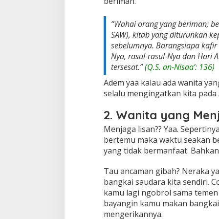
beriman.
“Wahai orang yang beriman; b
SAW), kitab yang diturunkan ke
sebelumnya. Barangsiapa kafir 
Nya, rasul-rasul-Nya dan Hari 
tersesat.”
(Q.S. an-Nisaa’: 136)
Adem yaa kalau ada wanita yan
selalu mengingatkan kita pada
2. Wanita yang Men
Menjaga lisan?? Yaa. Sepertiny
bertemu maka waktu seakan be
yang tidak bermanfaat. Bahkan
Tau ancaman gibah? Neraka yan
bangkai saudara kita sendiri.
kamu lagi ngobrol sama temen 
bayangin kamu makan bangkai 
mengerikannya.