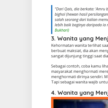
“Dari Qais, dia berkata: ‘Amru 
bighol (hewan hasil persilangan
salah seorang dari kalian mem
lebih baik baginya daripada i
Bukhari)
3. Wanita yang Me
Kehormatan wanita terlihat saat
berbuat maksiat, dia akan me
sangat dijunjung tinggi saat d
Sebagai contoh, coba kamu liha
masyarakat menghormati merek
menghormati dirinya sendiri.
Tapi sebagai wanita wajib unt
4. Wanita yang Men