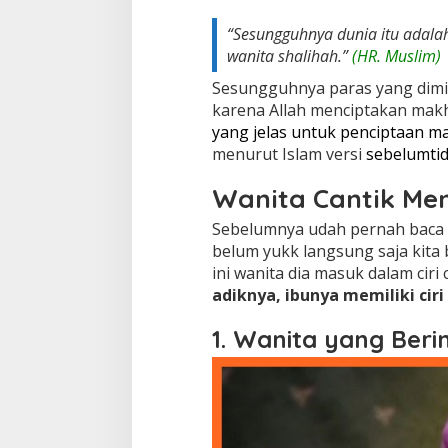
“
Sesungguhnya dunia itu adala
wanita shalihah.
”
(HR. Muslim)
Sesungguhnya paras yang dimili
karena Allah menciptakan makh
yang jelas untuk penciptaan m
menurut Islam versi
sebelumti
Wanita Cantik Men
Sebelumnya udah pernah baca ci
belum yukk langsung saja kita
ini wanita dia masuk dalam ciri c
adiknya, ibunya memiliki ciri
1. Wanita yang Ber