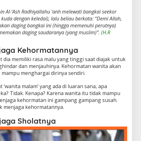
bin Al-‘Ash Radhiyallahu ‘anh melewati bangkai seekor
 kuda dengan keledai), lalu beliau berkata: “
Demi Allah,
akan daging bangkai ini (hingga memenuhi perutnya)
a memakan daging saudaranya (yang muslim)
”.
(H.R
njaga Kehormatannya
 dia memiliki rasa malu yang tinggi saat diajak untuk
nghindar dan menjauhinya. Kehormatan wanita akan
ia mampu menghargai dirinya sendiri.
t ‘wanita malam’ yang ada di luaran sana, apa
a? Tidak. Kenapa? Karena wanita itu tidak mampu
 Menjaga kehormatan ini gampang gampang susah.
uk menjaga kehormatannya.
jaga Sholatnya