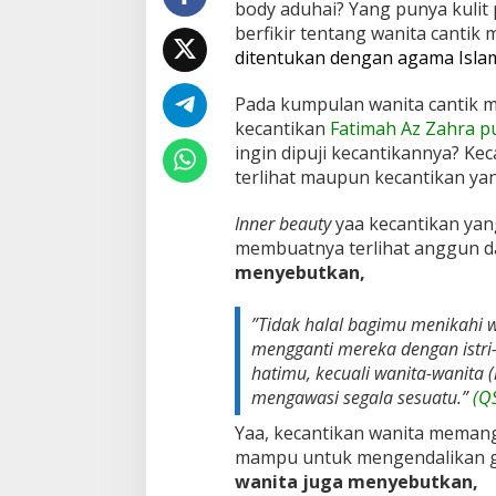
body aduhai? Yang punya kulit 
u
berfikir tentang wanita cantik
n
ditentukan dengan agama Isla
y
a
C
Pada kumpulan wanita cantik m
i
kecantikan
Fatimah Az Zahra p
r
ingin dipuji kecantikannya? Kec
i
terlihat maupun kecantikan yang
C
i
r
Inner beauty
yaa kecantikan yan
i
membuatnya terlihat anggun da
I
menyebutkan,
n
i
?
”Tidak halal bagimu menikahi w
mengganti mereka dengan istri-
hatimu, kecuali wanita-wanita
mengawasi segala sesuatu.”
(Q
Yaa, kecantikan wanita meman
mampu untuk mengendalikan g
wanita juga menyebutkan,