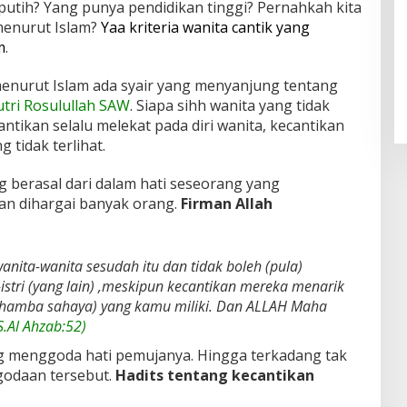
putih? Yang punya pendidikan tinggi? Pernahkah kita
 menurut Islam?
Yaa kriteria wanita cantik yang
m
.
enurut Islam ada syair yang menyanjung tentang
utri Rosulullah SAW
. Siapa sihh wanita yang tidak
antikan selalu melekat pada diri wanita, kecantikan
 tidak terlihat.
g berasal dari dalam hati seseorang yang
n dihargai banyak orang.
Firman Allah
anita-wanita sesudah itu dan tidak boleh (pula)
istri (yang lain) ,meskipun kecantikan mereka menarik
 (hamba sahaya) yang kamu miliki. Dan ALLAH Maha
S.Al Ahzab:52)
g menggoda hati pemujanya. Hingga terkadang tak
odaan tersebut.
Hadits tentang kecantikan