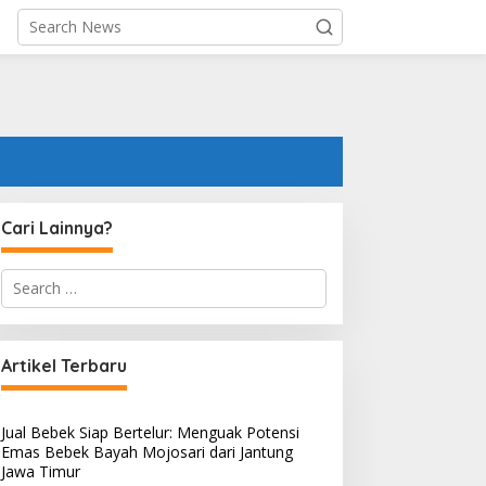
Cari Lainnya?
S
e
a
r
c
Artikel Terbaru
h
f
o
Jual Bebek Siap Bertelur: Menguak Potensi
r
Emas Bebek Bayah Mojosari dari Jantung
:
Jawa Timur