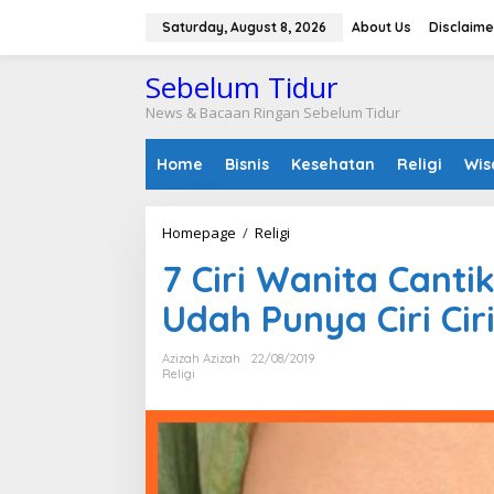
S
k
Saturday, August 8, 2026
About Us
Disclaime
i
p
Sebelum Tidur
t
o
News & Bacaan Ringan Sebelum Tidur
c
o
Home
Bisnis
Kesehatan
Religi
Wis
n
t
e
n
Homepage
/
Religi
7
t
C
7 Ciri Wanita Cant
i
r
Udah Punya Ciri Ciri
i
W
a
Azizah Azizah
22/08/2019
n
Religi
i
t
a
C
a
n