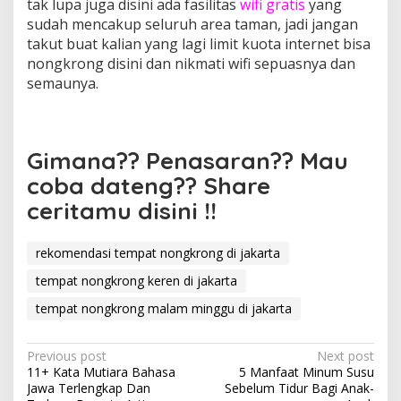
tak lupa juga disini ada fasilitas
wifi gratis
yang
sudah mencakup seluruh area taman, jadi jangan
takut buat kalian yang lagi limit kuota internet bisa
nongkrong disini dan nikmati wifi sepuasnya dan
semaunya.
Gimana?? Penasaran?? Mau
coba dateng?? Share
ceritamu disini !!
rekomendasi tempat nongkrong di jakarta
tempat nongkrong keren di jakarta
tempat nongkrong malam minggu di jakarta
P
Previous post
Next post
11+ Kata Mutiara Bahasa
5 Manfaat Minum Susu
o
Jawa Terlengkap Dan
Sebelum Tidur Bagi Anak-