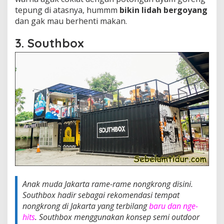
tepung di atasnya, hummm
bikin lidah bergoyang
dan gak mau berhenti makan.
3. Southbox
Anak muda Jakarta rame-rame nongkrong disini.
Southbox hadir sebagai rekomendasi tempat
nongkrong di Jakarta yang terbilang
baru dan nge-
hits
. Southbox menggunakan konsep semi outdoor