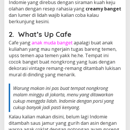
Indomie yang direbus dengan siraman kuah keju
olahan dengan resep rahasia yang
creamy banget
dan lumer di lidah wajib kalian coba kalau
berkunjung kesini.
2. What’s Up Cafe
Cafe yang
anak muda banget
apalagi buat anak
kuliahan yang mau ngerjain tugas bareng temen,
upss temen apa temen yakk he.he. Tempat ini
cocok banget buat nongkrong yang luas dengan
dekorasi vintage remang-remang ditambah lukisan
mural di dinding yang menarik.
Warung makan ini pas buat tempat nongkrong
malam minggu di jakarta, menu yang ditawarkan
cukup menggda lidah. Indomie dengan porsi yang
cukup banyak jadi pasti kenyang.
Kalau kalian makan disini, belum lagi Indomie
ditambah saus jamur yang gurih dan asin dengan
warna agak coklat dengan potongan ayam goreng