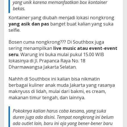
yang unik karena memanfaatkan box kontainer
bekas.
Kontainer yang diubah menjadi lokasi nongkrong
yang asik dan pas
banget buat kalian yang suka
selfie.
Bosen cuma nongkrong??? Di Southbox juga
sering menampilkan
live music atau event-event
seru
. Warung ini buka mulai pukul 15.00 WIB
lokasinya di Jl. Prapanca Raya No. 18
Dharmawangsa Jakarta Selatan.
Nahhh di Southbox ini kalian bisa nikmatin
berbagai kuliner anak muda Jakarta yang rasanya
maknyuss di lidah, mulai dari bakmi, es cream,
makanan timur tengah, dan lainnya.
Pokoknya kalian harus coba kesana, yang suka
duren juga ada disini. Tempat nongkrong ini belum
ada outlet lain, baru ini aja yang bener-bener baru