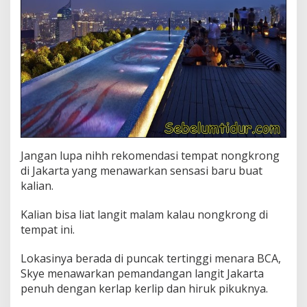
Jangan lupa nihh rekomendasi tempat nongkrong
di Jakarta yang menawarkan sensasi baru buat
kalian.
Kalian bisa liat langit malam kalau nongkrong di
tempat ini.
Lokasinya berada di puncak tertinggi menara BCA,
Skye menawarkan pemandangan langit Jakarta
penuh dengan kerlap kerlip dan hiruk pikuknya.