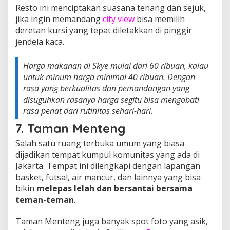
Resto ini menciptakan suasana tenang dan sejuk,
jika ingin memandang
city view
bisa memilih
deretan kursi yang tepat diletakkan di pinggir
jendela kaca.
Harga makanan di Skye mulai dari 60 ribuan, kalau
untuk minum harga minimal 40 ribuan. Dengan
rasa yang berkualitas dan pemandangan yang
disuguhkan rasanya harga segitu bisa mengobati
rasa penat dari rutinitas sehari-hari.
7. Taman Menteng
Salah satu ruang terbuka umum yang biasa
dijadikan tempat kumpul komunitas yang ada di
Jakarta. Tempat ini dilengkapi dengan lapangan
basket, futsal, air mancur, dan lainnya yang bisa
bikin
melepas lelah dan bersantai bersama
teman-teman
.
Taman Menteng juga banyak spot foto yang asik,