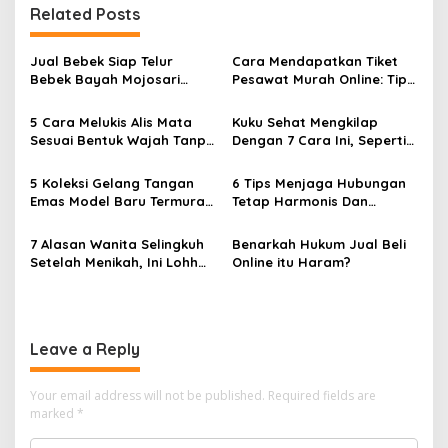
t
Related Posts
n
a
Jual Bebek Siap Telur
Cara Mendapatkan Tiket
v
Bebek Bayah Mojosari
Pesawat Murah Online: Tips
Klaten
dan Strategi Terbaik
i
5 Cara Melukis Alis Mata
Kuku Sehat Mengkilap
g
Sesuai Bentuk Wajah Tanpa
Dengan 7 Cara Ini, Seperti
Cukur
Habis Dari Salon
a
5 Koleksi Gelang Tangan
6 Tips Menjaga Hubungan
t
Emas Model Baru Termurah
Tetap Harmonis Dan
i
dan Terlengkap
Romantis
7 Alasan Wanita Selingkuh
Benarkah Hukum Jual Beli
o
Setelah Menikah, Ini Lohh
Online itu Haram?
n
Yang Bikin Kaget
Leave a Reply
Your email address will not be published.
Required fields are
marked
*