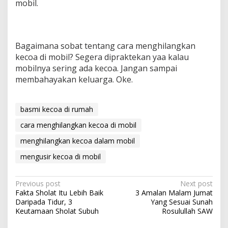
mobil.
Bagaimana sobat tentang cara menghilangkan
kecoa di mobil? Segera dipraktekan yaa kalau
mobilnya sering ada kecoa. Jangan sampai
membahayakan keluarga. Oke.
basmi kecoa di rumah
cara menghilangkan kecoa di mobil
menghilangkan kecoa dalam mobil
mengusir kecoa di mobil
P
Previous post
Next post
Fakta Sholat Itu Lebih Baik
3 Amalan Malam Jumat
o
Daripada Tidur, 3
Yang Sesuai Sunah
s
Keutamaan Sholat Subuh
Rosulullah SAW