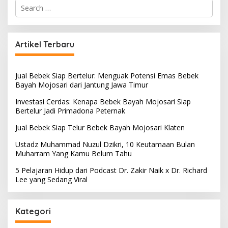
S
e
a
r
c
Artikel Terbaru
h
f
o
Jual Bebek Siap Bertelur: Menguak Potensi Emas Bebek
r
Bayah Mojosari dari Jantung Jawa Timur
:
Investasi Cerdas: Kenapa Bebek Bayah Mojosari Siap
Bertelur Jadi Primadona Peternak
Jual Bebek Siap Telur Bebek Bayah Mojosari Klaten
Ustadz Muhammad Nuzul Dzikri, 10 Keutamaan Bulan
Muharram Yang Kamu Belum Tahu
5 Pelajaran Hidup dari Podcast Dr. Zakir Naik x Dr. Richard
Lee yang Sedang Viral
Kategori