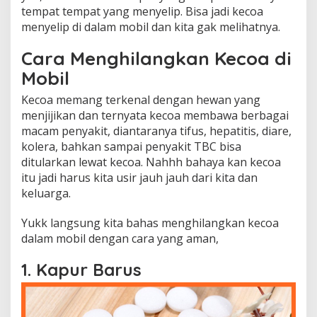
s
tempat tempat yang menyelip. Bisa jadi kecoa
e
menyelip di dalam mobil dan kita gak melihatnya.
h
a
Cara Menghilangkan Kecoa di
t
Mobil
a
n
Kecoa memang terkenal dengan hewan yang
menjijikan dan ternyata kecoa membawa berbagai
macam penyakit, diantaranya tifus, hepatitis, diare,
kolera, bahkan sampai penyakit TBC bisa
ditularkan lewat kecoa. Nahhh bahaya kan kecoa
itu jadi harus kita usir jauh jauh dari kita dan
keluarga.
Yukk langsung kita bahas menghilangkan kecoa
dalam mobil dengan cara yang aman,
1. Kapur Barus