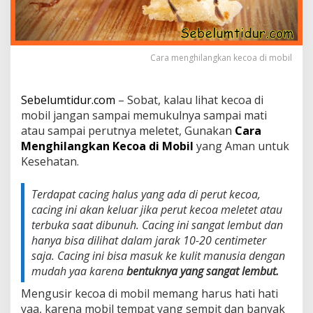
c
o
a
d
Cara menghilangkan kecoa di mobil
i
M
o
b
Sebelumtidur.com
– Sobat, kalau lihat kecoa di
i
mobil jangan sampai memukulnya sampai mati
l
atau sampai perutnya meletet, Gunakan
Cara
y
Menghilangkan Kecoa di Mobil
yang Aman untuk
a
n
Kesehatan.
g
A
Terdapat cacing halus yang ada di perut kecoa,
m
cacing ini akan keluar jika perut kecoa meletet atau
a
n
terbuka saat dibunuh. Cacing ini sangat lembut dan
u
hanya bisa dilihat dalam jarak 10-20 centimeter
n
saja. Cacing ini bisa masuk ke kulit manusia dengan
t
mudah yaa karena
bentuknya yang sangat lembut.
u
k
Mengusir kecoa di mobil memang harus hati hati
K
yaa, karena mobil tempat yang sempit dan banyak
e