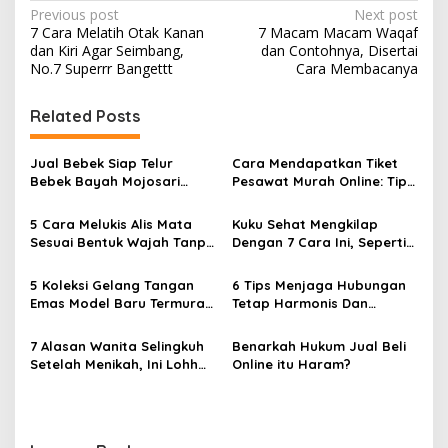
P
Previous post
Next post
7 Cara Melatih Otak Kanan
7 Macam Macam Waqaf
o
dan Kiri Agar Seimbang,
dan Contohnya, Disertai
s
No.7 Superrr Bangettt
Cara Membacanya
t
Related Posts
n
a
Jual Bebek Siap Telur
Cara Mendapatkan Tiket
v
Bebek Bayah Mojosari
Pesawat Murah Online: Tips
Klaten
dan Strategi Terbaik
i
5 Cara Melukis Alis Mata
Kuku Sehat Mengkilap
g
Sesuai Bentuk Wajah Tanpa
Dengan 7 Cara Ini, Seperti
Cukur
Habis Dari Salon
a
5 Koleksi Gelang Tangan
6 Tips Menjaga Hubungan
t
Emas Model Baru Termurah
Tetap Harmonis Dan
i
dan Terlengkap
Romantis
7 Alasan Wanita Selingkuh
Benarkah Hukum Jual Beli
o
Setelah Menikah, Ini Lohh
Online itu Haram?
n
Yang Bikin Kaget