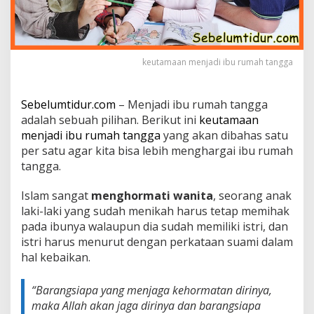
R
u
m
a
h
keutamaan menjadi ibu rumah tangga
T
a
n
Sebelumtidur.com
– Menjadi ibu rumah tangga
g
adalah sebuah pilihan. Berikut ini
keutamaan
g
menjadi ibu rumah tangga
yang akan dibahas satu
a
,
per satu agar kita bisa lebih menghargai ibu rumah
S
tangga.
u
n
Islam sangat
menghormati wanita
, seorang anak
g
laki-laki yang sudah menikah harus tetap memihak
g
u
pada ibunya walaupun dia sudah memiliki istri, dan
h
istri harus menurut dengan perkataan suami dalam
S
hal kebaikan.
u
r
g
“
Barangsiapa yang menjaga kehormatan dirinya,
a
maka Allah akan jaga dirinya dan barangsiapa
D