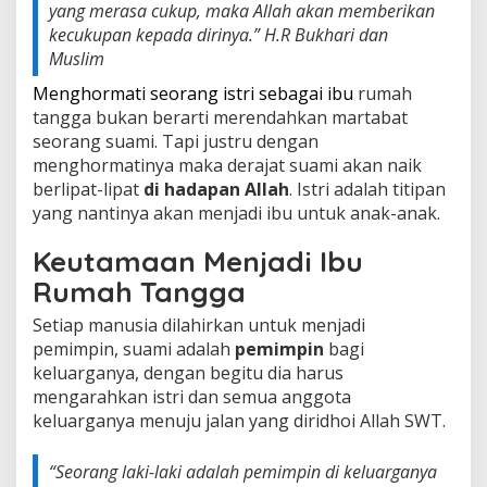
yang merasa cukup, maka Allah akan memberikan
i
kecukupan kepada dirinya.
” H.R Bukhari dan
D
e
Muslim
p
Menghormati seorang istri sebagai ibu
rumah
a
n
tangga bukan berarti merendahkan martabat
M
seorang suami. Tapi justru dengan
a
menghormatinya maka derajat suami akan naik
t
berlipat-lipat
di hadapan Allah
. Istri adalah titipan
a
yang nantinya akan menjadi ibu untuk anak-anak.
Keutamaan Menjadi Ibu
Rumah Tangga
Setiap manusia dilahirkan untuk menjadi
pemimpin, suami adalah
pemimpin
bagi
keluarganya, dengan begitu dia harus
mengarahkan istri dan semua anggota
keluarganya menuju jalan yang diridhoi Allah SWT.
“Seorang laki-laki adalah pemimpin di keluarganya