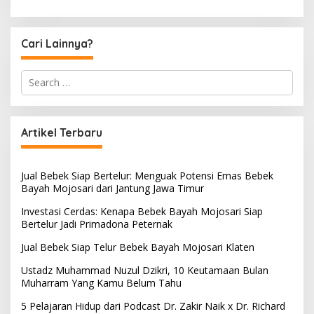
Cari Lainnya?
S
e
a
r
c
Artikel Terbaru
h
f
o
Jual Bebek Siap Bertelur: Menguak Potensi Emas Bebek
r
Bayah Mojosari dari Jantung Jawa Timur
:
Investasi Cerdas: Kenapa Bebek Bayah Mojosari Siap
Bertelur Jadi Primadona Peternak
Jual Bebek Siap Telur Bebek Bayah Mojosari Klaten
Ustadz Muhammad Nuzul Dzikri, 10 Keutamaan Bulan
Muharram Yang Kamu Belum Tahu
5 Pelajaran Hidup dari Podcast Dr. Zakir Naik x Dr. Richard