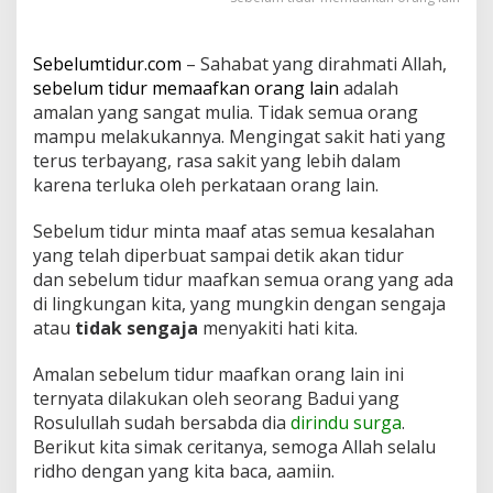
n
O
r
Sebelumtidur.com
– Sahabat yang dirahmati Allah,
a
sebelum tidur memaafkan orang lain
adalah
n
amalan yang sangat mulia. Tidak semua orang
g
L
mampu melakukannya. Mengingat sakit hati yang
a
terus terbayang, rasa sakit yang lebih dalam
i
karena terluka oleh perkataan orang lain.
n
,
Sebelum tidur minta maaf atas semua kesalahan
K
i
yang telah diperbuat sampai detik akan tidur
s
dan sebelum tidur maafkan semua orang yang ada
a
di lingkungan kita, yang mungkin dengan sengaja
h
atau
tidak sengaja
menyakiti hati kita.
S
i
B
Amalan sebelum tidur maafkan orang lain ini
a
ternyata dilakukan oleh seorang Badui yang
d
Rosulullah sudah bersabda dia
dirindu surga
.
u
Berikut kita simak ceritanya, semoga Allah selalu
i
Y
ridho dengan yang kita baca, aamiin.
a