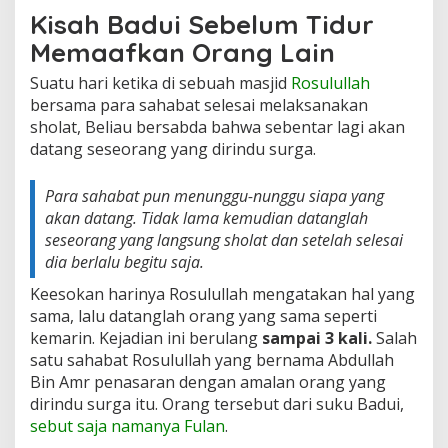
n
Kisah Badui Sebelum Tidur
g
Memaafkan Orang Lain
D
i
Suatu hari ketika di sebuah masjid
Rosulullah
r
bersama para sahabat selesai melaksanakan
i
n
sholat, Beliau bersabda bahwa sebentar lagi akan
d
datang seseorang yang dirindu surga.
u
S
u
Para sahabat pun menunggu-nunggu siapa yang
r
akan datang. Tidak lama kemudian datanglah
g
seseorang yang langsung sholat dan setelah selesai
a
dia berlalu begitu saja.
Keesokan harinya Rosulullah mengatakan hal yang
sama, lalu datanglah orang yang sama seperti
kemarin. Kejadian ini berulang
sampai 3 kali.
Salah
satu sahabat Rosulullah yang bernama Abdullah
Bin Amr penasaran dengan amalan orang yang
dirindu surga itu. Orang tersebut dari suku Badui,
sebut saja namanya Fulan
.