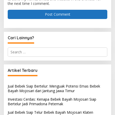
the next time I comment.
Cari Lainnya?
S
e
a
r
c
Artikel Terbaru
h
f
o
Jual Bebek Siap Bertelur: Menguak Potensi Emas Bebek
r
Bayah Mojosari dari Jantung Jawa Timur
:
Investasi Cerdas: Kenapa Bebek Bayah Mojosari Siap
Bertelur Jadi Primadona Peternak
Jual Bebek Siap Telur Bebek Bayah Mojosari Klaten