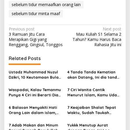
sebelum tidur memaafkan orang lain
sebelum tidur minta maaf
P
Previous post
Next post
3 Ramuan Jitu Cara
Mau Kuliah S1 Selama 2
o
Merapikan Gigi yang
Tahun? Kamu Harus Baca
s
Renggang, Gingsul, Tonggos
Rahasia Jitu ini
t
Related Posts
n
a
Ustadz Muhammad Nuzul
4 Tanda Tanda Kematian
v
Dzikri, 10 Keutamaan Bulan
akan Datang, Ini dia tanda
Muharram Yang Kamu
Khusnul Khotimah
i
Belum Tahu
Waspadai, Kalau Temanmu
7 Ciri Wanita Cantik
g
Punya 4 Ciri ini Berarti Dia
Menurut Islam, Kamu Udah
Munafik
Punya Ciri Ciri Ini?
a
6 Balasan Menyakiti Hati
7 Keajaiban Shalat Tepat
t
Orang Lain dalam Islam,
Waktu, Sudah Taukah
i
Ngeri dan Sadis
Rahasianya?
7 Adab Makan dan Minum
Yukkk Menutup Aurat
o