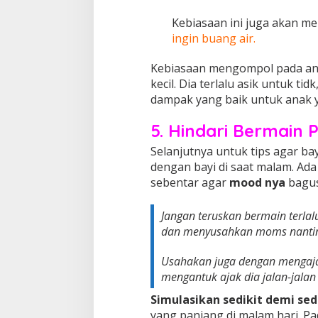
Kebiasaan ini juga akan m
ingin buang air.
Kebiasaan mengompol pada ana
kecil. Dia terlalu asik untuk tid
dampak yang baik untuk anak ya
5. Hindari Bermain
Selanjutnya untuk tips agar ba
dengan bayi di saat malam. Ada
sebentar agar
mood nya
bagus,
Jangan teruskan bermain terlalu 
dan menyusahkan moms nanti
Usahakan juga dengan mengajak 
mengantuk ajak dia jalan-jalan 
Simulasikan sedikit demi sed
yang panjang di malam hari. Pad