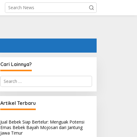
Cari Lainnya?
S
e
a
r
c
Artikel Terbaru
h
f
o
Jual Bebek Siap Bertelur: Menguak Potensi
r
Emas Bebek Bayah Mojosari dari Jantung
:
Jawa Timur