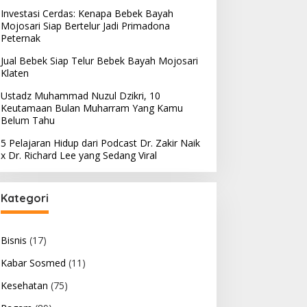
Investasi Cerdas: Kenapa Bebek Bayah
Mojosari Siap Bertelur Jadi Primadona
Peternak
Jual Bebek Siap Telur Bebek Bayah Mojosari
Klaten
Ustadz Muhammad Nuzul Dzikri, 10
Keutamaan Bulan Muharram Yang Kamu
Belum Tahu
5 Pelajaran Hidup dari Podcast Dr. Zakir Naik
x Dr. Richard Lee yang Sedang Viral
Kategori
Bisnis
(17)
Kabar Sosmed
(11)
Kesehatan
(75)