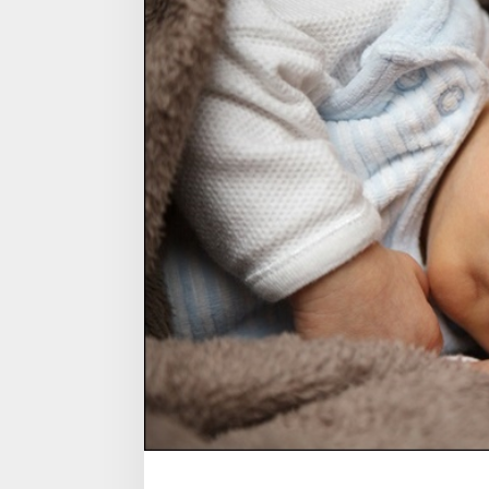
i
p
s
A
g
a
r
B
a
y
i
T
i
d
u
r
N
y
e
n
y
a
k
S
a