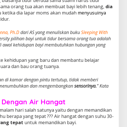
 biasanya tidur berdua sama suami harus tidur
ersama orang tua akan membuat bayi lebih tenang,
dia
itu ketika dia lapar moms akan mudah
menyusuinya
idur.
enna, Ph.D
dari AS yang menuliskan buku
Sleeping With
rsity pilihan bayi untuk tidur bersama orang tua adalah
, di awal kehidupan bayi membutuhkan hubungan yang
e kehidupan yang baru dan membantu belajar
uara dan bau orang tuanya.
an di kamar dengan pintu tertutup, tidak memberi
k menumbuhkan dan mengembangkan
sensorinya.
” Kata
 Dengan Air Hangat
i malam hari salah satunya yaitu dengan memandikan
uhu berapa yang tepat ??? Air hangat dengan suhu 30-
yang tepat
untuk memandikan bayi.