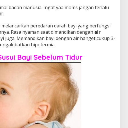
mal badan manusia. Ingat yaa moms jangan terlalu
f.
 melancarkan peredaran darah bayi yang berfungsi
nnya. Rasa nyaman saat dimandikan dengan
air
yi juga. Memandikan bayi dengan air hanget cukup 3-
 mengakibatkan hipotermia.
Susui Bayi Sebelum Tidur