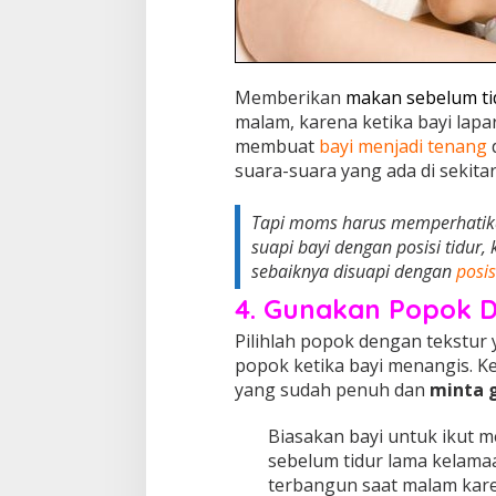
Memberikan
makan sebelum t
malam, karena ketika bayi lap
membuat
bayi menjadi tenang
suara-suara yang ada di sekita
Tapi moms harus memperhatika
suapi bayi dengan posisi tidur, 
sebaiknya disuapi dengan
posis
4. Gunakan Popok D
Pilihlah popok dengan tekstur 
popok ketika bayi menangis. 
yang sudah penuh dan
minta 
Biasakan bayi untuk ikut m
sebelum tidur lama kelamaa
terbangun saat malam karen