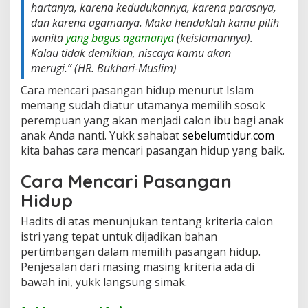
hartanya, karena kedudukannya, karena parasnya,
a
dan karena agamanya. Maka hendaklah kamu pilih
d
i
wanita
yang bagus agamanya
(keislamannya).
t
Kalau tidak demikian, niscaya kamu akan
s
merugi.”
(HR. Bukhari-Muslim)
R
o
Cara mencari pasangan hidup menurut Islam
s
memang sudah diatur utamanya memilih sosok
u
perempuan yang akan menjadi calon ibu bagi anak
l
u
anak Anda nanti. Yukk sahabat
sebelumtidur.com
l
kita bahas cara mencari pasangan hidup yang baik.
l
a
Cara Mencari Pasangan
h
Hidup
Hadits di atas menunjukan tentang kriteria calon
istri yang tepat untuk dijadikan bahan
pertimbangan dalam memilih pasangan hidup.
Penjesalan dari masing masing kriteria ada di
bawah ini, yukk langsung simak.