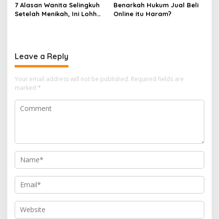
7 Alasan Wanita Selingkuh
Benarkah Hukum Jual Beli
o
Setelah Menikah, Ini Lohh
Online itu Haram?
n
Yang Bikin Kaget
Leave a Reply
Your email address will not be published.
Required fields are
marked
*