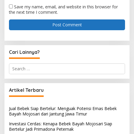
Save my name, email, and website in this browser for
the next time I comment.
Cari Lainnya?
S
e
a
r
c
Artikel Terbaru
h
f
o
Jual Bebek Siap Bertelur: Menguak Potensi Emas Bebek
r
Bayah Mojosari dari Jantung Jawa Timur
:
Investasi Cerdas: Kenapa Bebek Bayah Mojosari Siap
Bertelur Jadi Primadona Peternak