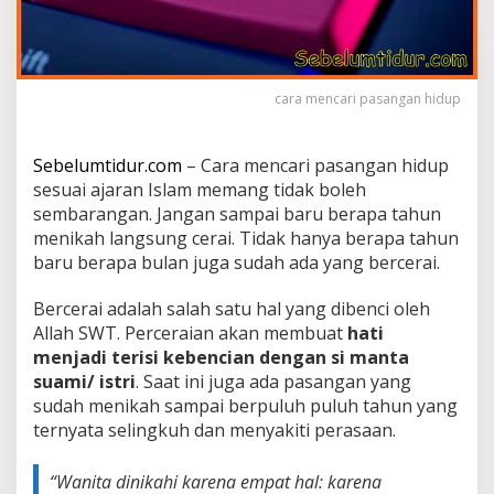
H
i
d
u
p
cara mencari pasangan hidup
S
e
s
Sebelumtidur.com
– Cara mencari pasangan hidup
u
sesuai ajaran Islam memang tidak boleh
a
sembarangan. Jangan sampai baru berapa tahun
i
S
menikah langsung cerai. Tidak hanya berapa tahun
y
baru berapa bulan juga sudah ada yang bercerai.
a
r
Bercerai adalah salah satu hal yang dibenci oleh
i
Allah SWT. Perceraian akan membuat
hati
a
t
menjadi terisi kebencian dengan si manta
I
suami/ istri
. Saat ini juga ada pasangan yang
s
sudah menikah sampai berpuluh puluh tahun yang
l
ternyata selingkuh dan menyakiti perasaan.
a
m
,
“Wanita dinikahi karena empat hal: karena
H