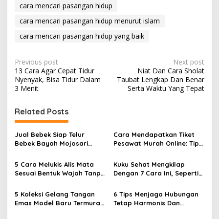
cara mencari pasangan hidup
cara mencari pasangan hidup menurut islam
cara mencari pasangan hidup yang baik
P
Previous post
Next post
13 Cara Agar Cepat Tidur
Niat Dan Cara Sholat
o
Nyenyak, Bisa Tidur Dalam
Taubat Lengkap Dan Benar
s
3 Menit
Serta Waktu Yang Tepat
t
Related Posts
n
a
Jual Bebek Siap Telur
Cara Mendapatkan Tiket
v
Bebek Bayah Mojosari
Pesawat Murah Online: Tips
Klaten
dan Strategi Terbaik
i
5 Cara Melukis Alis Mata
Kuku Sehat Mengkilap
g
Sesuai Bentuk Wajah Tanpa
Dengan 7 Cara Ini, Seperti
Cukur
Habis Dari Salon
a
5 Koleksi Gelang Tangan
6 Tips Menjaga Hubungan
t
Emas Model Baru Termurah
Tetap Harmonis Dan
i
dan Terlengkap
Romantis